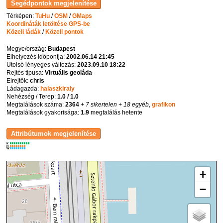
Térképen:
TuHu
/
OSM
/
GMaps
Koordináták letöltése GPS-be
Közeli ládák
/
Közeli pontok
Megye/ország:
Budapest
Elhelyezés időpontja:
2002.06.14 21:45
Utolsó lényeges változás:
2023.09.10 18:22
Rejtés típusa:
Virtuális geoláda
Elrejtők:
chris
Ládagazda:
halaszkiraly
Nehézség / Terep:
1.0 / 1.0
Megtalálások száma:
2364
+ 7 sikertelen
+ 18 egyéb
,
grafikon
Megtalálások gyakorisága:
1.9
megtalálás hetente
K
R
W
+
−