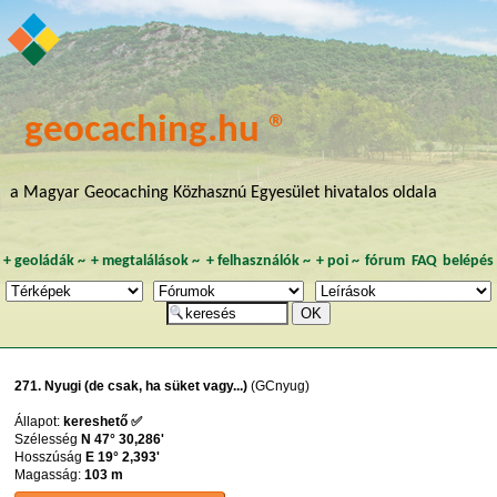
geocaching.hu ®
a Magyar Geocaching Közhasznú Egyesület hivatalos oldala
+
geoládák
~
+
megtalálások
~
+
felhasználók
~
+
poi
~
fórum
FAQ
belépés
271. Nyugi (de csak, ha süket vagy...)
(GCnyug)
Állapot:
kereshető ✅
Szélesség
N 47° 30,286'
Hosszúság
E 19° 2,393'
Magasság:
103 m