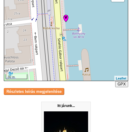
30 m
Leaflet
GPX
Itt járunk...