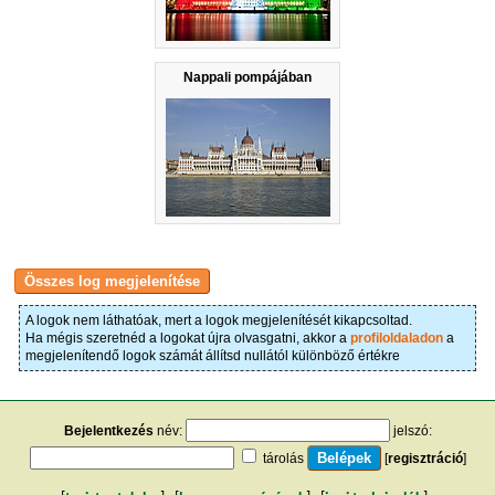
Nappali pompájában
A logok nem láthatóak, mert a logok megjelenítését kikapcsoltad.
Ha mégis szeretnéd a logokat újra olvasgatni, akkor a
profiloldaladon
a
megjelenítendő logok számát állítsd nullától különböző értékre
Bejelentkezés
név:
jelszó:
tárolás
[
regisztráció
]