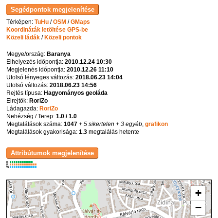
Térképen:
TuHu
/
OSM
/
GMaps
Koordináták letöltése GPS-be
Közeli ládák
/
Közeli pontok
Megye/ország:
Baranya
Elhelyezés időpontja:
2010.12.24 10:30
Megjelenés időpontja:
2010.12.26 11:10
Utolsó lényeges változás:
2018.06.23 14:04
Utolsó változás:
2018.06.23 14:56
Rejtés típusa:
Hagyományos geoláda
Elrejtők:
RoriZo
Ládagazda:
RoriZo
Nehézség / Terep:
1.0 / 1.0
Megtalálások száma:
1047
+ 5 sikertelen
+ 3 egyéb
,
grafikon
Megtalálások gyakorisága:
1.3
megtalálás hetente
K
R
W
+
−