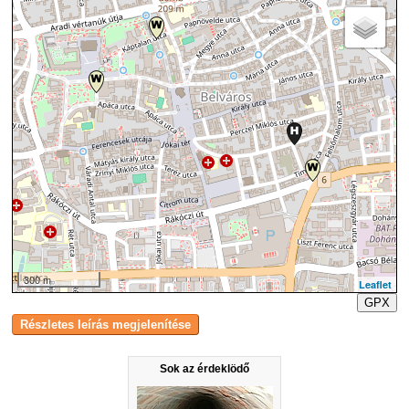
300 m
Leaflet
GPX
Sok az érdeklödő