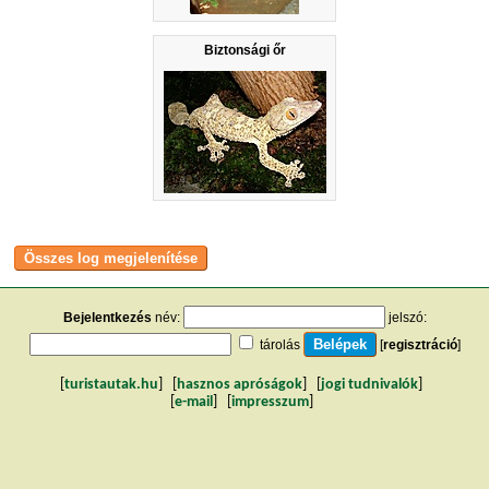
Biztonsági őr
Bejelentkezés
név:
jelszó:
tárolás
[
regisztráció
]
[
turistautak.hu
] [
hasznos apróságok
] [
jogi tudnivalók
]
[
e-mail
] [
impresszum
]