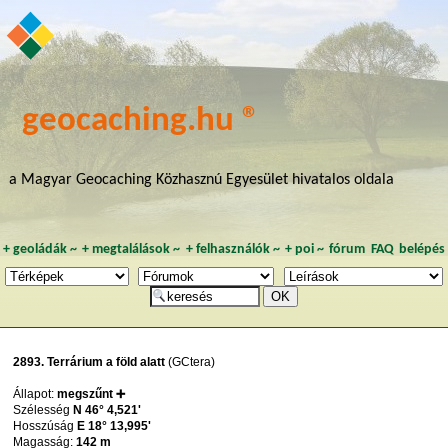
geocaching.hu ®
a Magyar Geocaching Közhasznú Egyesület hivatalos oldala
+
geoládák
~
+
megtalálások
~
+
felhasználók
~
+
poi
~
fórum
FAQ
belépés
2893. Terrárium a föld alatt
(GCtera)
Állapot:
megszűnt ➕
Szélesség
N 46° 4,521'
Hosszúság
E 18° 13,995'
Magasság:
142 m