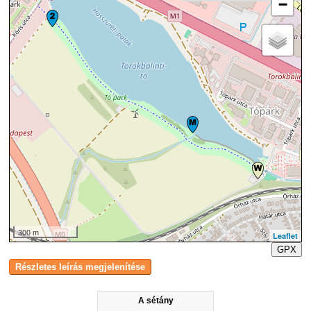
−
300 m
Leaflet
GPX
A sétány