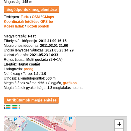
Magasság:
145 m
Térképen:
TuHu
/
OSM
/
GMaps
Koordináták letöltése GPS-be
Közeli ládák
/
Közeli pontok
Megye/ország:
Pest
Elhelyezés időpontja:
2011.11.09 16:15
Megjelenés időpontja:
2011.03.01 21:00
Utolsó lényeges változás:
2021.05.23 14:29
Utolsó változás:
2021.05.23 14:33
Rejtés típusa:
Multi geoláda
(
1H+1V
)
Elrejtők:
Hajnal család
Ládagazda:
prodg
Nehézség / Terep:
1.5 / 1.0
Úthossz a kiindulóponttól:
500
m
Megtalálások száma:
956
+ 8 egyéb
,
grafikon
Megtalálások gyakorisága:
1.2
megtalálás hetente
K
R
W
+