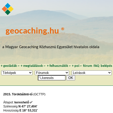
geocaching.hu ®
a Magyar Geocaching Közhasznú Egyesület hivatalos oldala
+
geoládák
~
+
megtalálások
~
+
felhasználók
~
+
poi
~
fórum
FAQ
belépés
2915. Törökbálinti-tó
(GCTTP)
Állapot:
kereshető ✅
Szélesség
N 47° 27,404'
Hosszúság
E 18° 53,311'