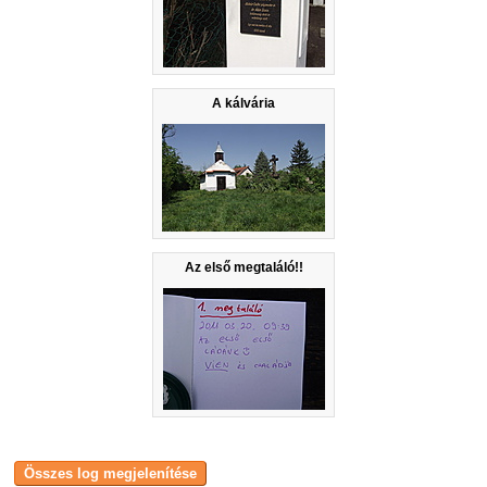
A kálvária
Az első megtaláló!!