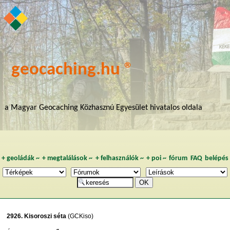
geocaching.hu ®
a Magyar Geocaching Közhasznú Egyesület hivatalos oldala
+
geoládák
~
+
megtalálások
~
+
felhasználók
~
+
poi
~
fórum
FAQ
belépés
2926. Kisoroszi séta
(GCKiso)