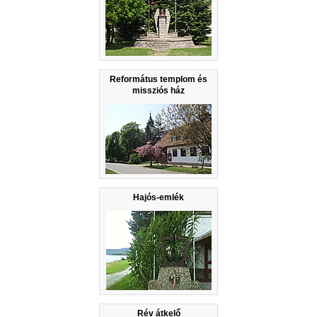
Református templom és
missziós ház
Hajós-emlék
Rév átkelő