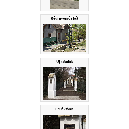
Régi nyomós kút
Új stációk
Emléktábla