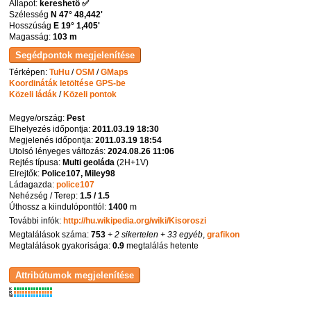
Állapot:
kereshető ✅
Szélesség
N 47° 48,442'
Hosszúság
E 19° 1,405'
Magasság:
103 m
Térképen:
TuHu
/
OSM
/
GMaps
Koordináták letöltése GPS-be
Közeli ládák
/
Közeli pontok
Megye/ország:
Pest
Elhelyezés időpontja:
2011.03.19 18:30
Megjelenés időpontja:
2011.03.19 18:54
Utolsó lényeges változás:
2024.08.26 11:06
Rejtés típusa:
Multi geoláda
(
2H+1V
)
Elrejtők:
Police107, Miley98
Ládagazda:
police107
Nehézség / Terep:
1.5 / 1.5
Úthossz a kiindulóponttól:
1400
m
További infók:
http://hu.wikipedia.org/wiki/Kisoroszi
Megtalálások száma:
753
+ 2 sikertelen
+ 33 egyéb
,
grafikon
Megtalálások gyakorisága:
0.9
megtalálás hetente
K
R
W