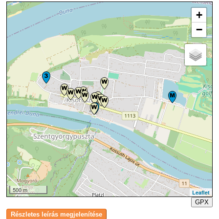
+
−
500 m
Leaflet
GPX