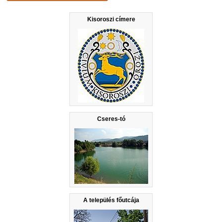
Kisoroszi címere
Cseres-tó
A település főutcája