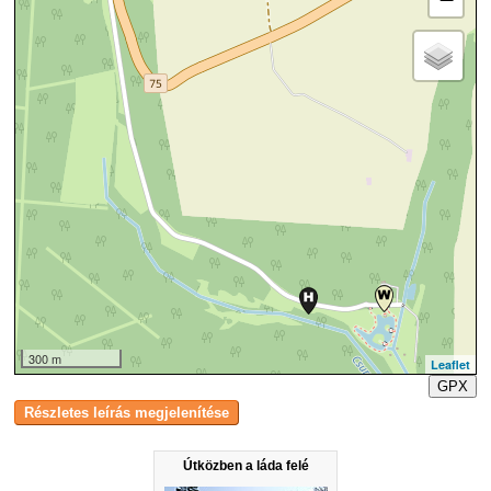
300 m
Leaflet
GPX
Útközben a láda felé