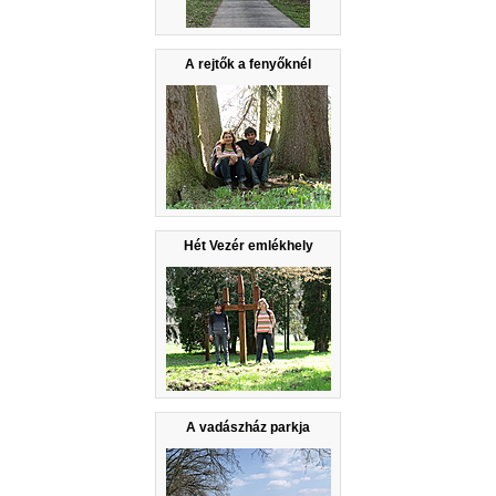
A rejtők a fenyőknél
Hét Vezér emlékhely
A vadászház parkja