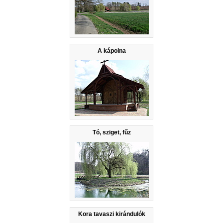
A kápolna
Tó, sziget, fűz
Kora tavaszi kirándulók