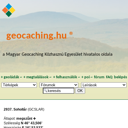
geocaching.hu ®
a Magyar Geocaching Közhasznú Egyesület hivatalos oldala
+
geoládák
~
+
megtalálások
~
+
felhasználók
~
+
poi
~
fórum
FAQ
belépés
2937. Sohollár
(GCSLAR)
Állapot:
megszűnt ➕
Szélesség
N 46° 43,506'
Hosszúság
E 16° 53,532'