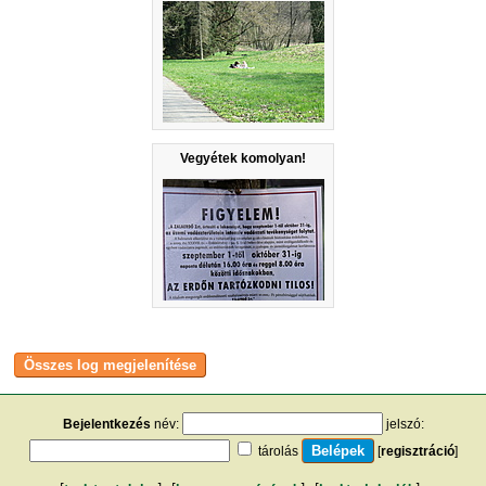
Vegyétek komolyan!
Bejelentkezés
név:
jelszó:
tárolás
[
regisztráció
]