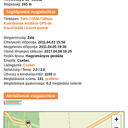
Magasság:
165 m
Térképen:
TuHu
/
OSM
/
GMaps
Koordináták letöltése GPS-be
Közeli ládák
/
Közeli pontok
Megye/ország:
Zala
Elhelyezés időpontja:
2011.04.03 15:50
Megjelenés időpontja:
2011.04.05 19:30
Utolsó lényeges változás:
2017.04.08 16:25
Rejtés típusa:
Hagyományos geoláda
Elrejtők:
Cseber,
Ládagazda:
Cseber
Nehézség / Terep:
2.0 / 2.0
Úthossz a kiindulóponttól:
1100
m
Megtalálások száma:
141
,
grafikon
Megtalálások gyakorisága:
0.2
megtalálás hetente
K
R
W
+
−