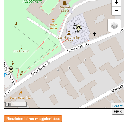
+
−
30 m
Leaflet
GPX