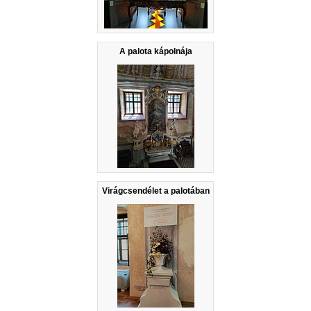
A palota kápolnája
Virágcsendélet a palotában