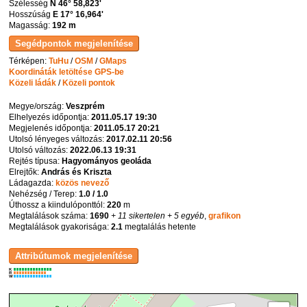
Szélesség
N 46° 58,823'
Hosszúság
E 17° 16,964'
Magasság:
192 m
Térképen:
TuHu
/
OSM
/
GMaps
Koordináták letöltése GPS-be
Közeli ládák
/
Közeli pontok
Megye/ország:
Veszprém
Elhelyezés időpontja:
2011.05.17 19:30
Megjelenés időpontja:
2011.05.17 20:21
Utolsó lényeges változás:
2017.02.11 20:56
Utolsó változás:
2022.06.13 19:31
Rejtés típusa:
Hagyományos geoláda
Elrejtők:
András és Kriszta
Ládagazda:
közös nevező
Nehézség / Terep:
1.0 / 1.0
Úthossz a kiindulóponttól:
220
m
Megtalálások száma:
1690
+ 11 sikertelen
+ 5 egyéb
,
grafikon
Megtalálások gyakorisága:
2.1
megtalálás hetente
K
R
W