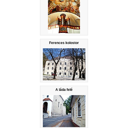
Ferences kolostor
A láda felé