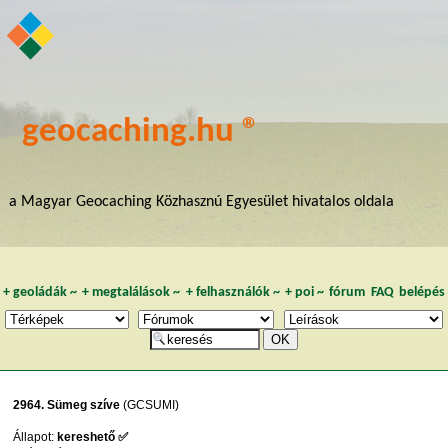
geocaching.hu ®
a Magyar Geocaching Közhasznú Egyesület hivatalos oldala
+
geoládák
~
+
megtalálások
~
+
felhasználók
~
+
poi
~
fórum
FAQ
belépés
2964. Sümeg szíve
(GCSUMI)
Állapot:
kereshető ✅