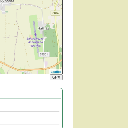
Leaflet
GPX