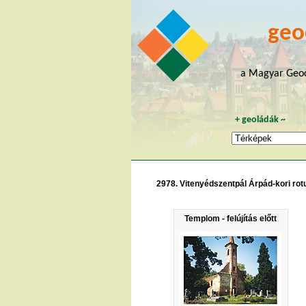
geo
a Magyar Geoc
+
geoládák
~
2978. Vitenyédszentpál Árpád-kori ro
Templom - felújítás előtt