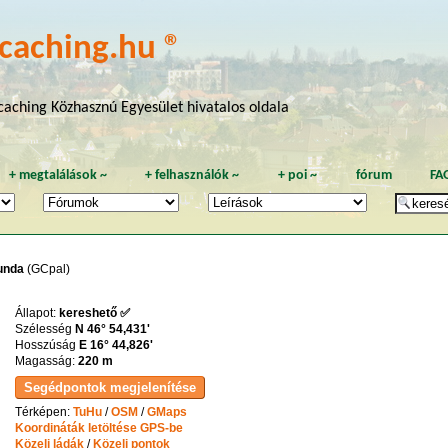
caching.hu ®
aching Közhasznú Egyesület hivatalos oldala
+
megtalálások
~
+
felhasználók
~
+
poi
~
fórum
FA
tunda
(GCpal)
Állapot:
kereshető ✅
Szélesség
N 46° 54,431'
Hosszúság
E 16° 44,826'
Magasság:
220 m
Térképen:
TuHu
/
OSM
/
GMaps
Koordináták letöltése GPS-be
Közeli ládák
/
Közeli pontok