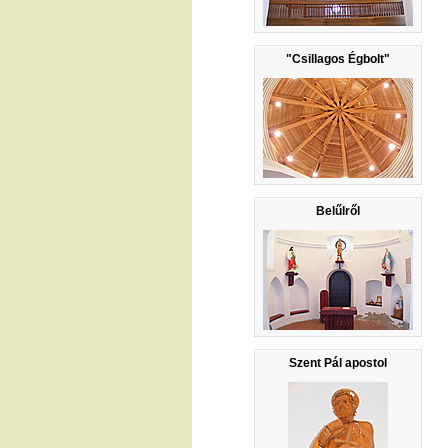
"Csillagos Égbolt"
Belűlről
Szent Pál apostol