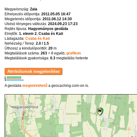
Megye/ország:
Zala
Elhelyezés időpontja:
2011.05.05 16:47
Megjelenés időpontja:
2011.06.12 14:30
Utolsó lényeges változás:
2024.09.23 17:23
Rejtés típusa:
Hagyományos geoláda
Elrejtők:
1. eleem 2. Csaba és Kati
Ládagazda:
Csaba és Kati
Nehézség / Terep:
2.0 / 1.5
Úthossz a kiindulóponttól:
20
m
Megtalálások száma:
263
+ 8 egyéb
,
grafikon
Megtalálások gyakorisága:
0.3
megtalálás hetente
K
R
W
A geoláda
megtekinthető
a geocaching.com-on is.