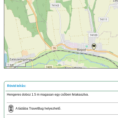
1 km
Hengeres doboz 1.5 m magasan egy csőben felakasztva.
A ládába TravelBug helyezhető.