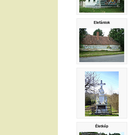
Elefántok
Életkép