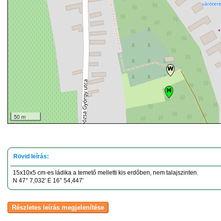
50 m
15x10x5 cm-es ládika a temető melletti kis erdőben, nem talajszinten.
N 47° 7,032' E 16° 54,447'