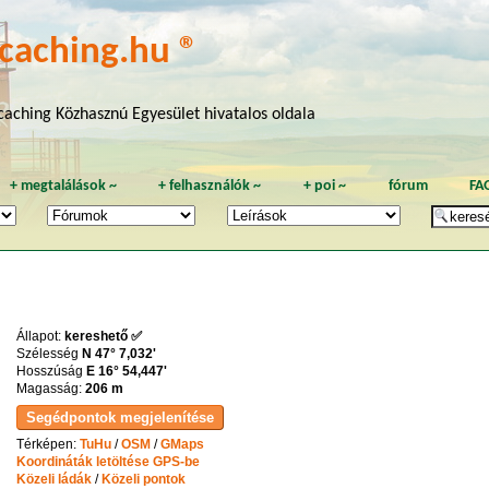
caching.hu ®
aching Közhasznú Egyesület hivatalos oldala
+
megtalálások
~
+
felhasználók
~
+
poi
~
fórum
FA
Állapot:
kereshető ✅
Szélesség
N 47° 7,032'
Hosszúság
E 16° 54,447'
Magasság:
206 m
Térképen:
TuHu
/
OSM
/
GMaps
Koordináták letöltése GPS-be
Közeli ládák
/
Közeli pontok