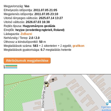
Megye/ország:
Vas
Elhelyezés időpontja:
2011.07.05 21:05
Megjelenés időpontja:
2011.07.05 23:10
Utolsó lényeges változás:
2025.07.14 13:27
Utolsó változás:
2026.07.03 16:38
Rejtés típusa:
Hagyományos geoláda
Elrejtők:
heyjoe (eredetileg:ngbriell, Roland)
Ládagazda:
ZsBazsi
Nehézség / Terep:
2.0 / 2.0
Úthossz a kiindulóponttól:
50
m
Megtalálások száma:
583
+ 1 sikertelen
+ 1 egyéb
,
grafikon
Megtalálások gyakorisága:
0.7
megtalálás hetente
K
R
W