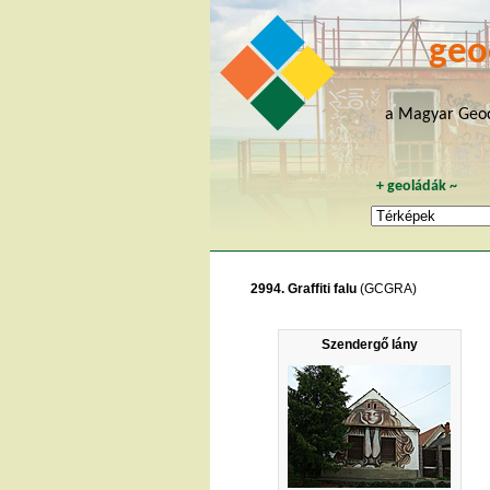
geo
a Magyar Geoc
+
geoládák
~
2994. Graffiti falu
(GCGRA)
Szendergő lány