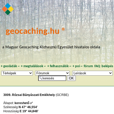
geocaching.hu ®
a Magyar Geocaching Közhasznú Egyesület hivatalos oldala
+
geoládák
~
+
megtalálások
~
+
felhasználók
~
+
poi
~
fórum
FAQ
belépés
3009. Rózsai Bányászati Emlékhely
(GCRBE)
Állapot:
kereshető ✅
Szélesség
N 47° 46,554'
Hosszúság
E 19° 44,848'