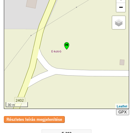
−
30 m
Leaflet
GPX