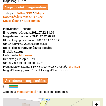
Magasság:
167 m
Térképen:
TuHu
/
OSM
/
GMaps
Koordináták letöltése GPS-be
Közeli ládák
/
Közeli pontok
Megye/ország:
Heves
Elhelyezés időpontja:
2011.07.22 18:00
Megjelenés időpontja:
2011.07.22 20:28
Utolsó lényeges változás:
2019.08.23 13:17
Utolsó változás:
2021.04.19 21:38
Rejtés típusa:
Hagyományos geoláda
Elrejtők:
cactus
Ládagazda:
Mozsarak
Nehézség / Terep:
1.5 / 1.5
Úthossz a kiindulóponttól:
10
m
Megtalálások száma:
839
+ 6 sikertelen
+ 7 egyéb
,
grafikon
Megtalálások gyakorisága:
1.1
megtalálás hetente
K
R
W
A geoláda
megtekinthető
a geocaching.com-on is.
+