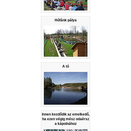
Hófánk pálya
A tó
Innen kezdődik az emelkedő,
ha ezen végig mész odaérsz
a kápolnához