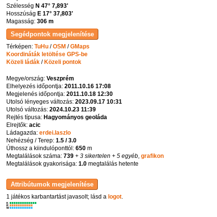
Szélesség
N 47° 7,893'
Hosszúság
E 17° 37,803'
Magasság:
306 m
Térképen:
TuHu
/
OSM
/
GMaps
Koordináták letöltése GPS-be
Közeli ládák
/
Közeli pontok
Megye/ország:
Veszprém
Elhelyezés időpontja:
2011.10.16 17:08
Megjelenés időpontja:
2011.10.18 12:30
Utolsó lényeges változás:
2023.09.17 10:31
Utolsó változás:
2024.10.23 11:39
Rejtés típusa:
Hagyományos geoláda
Elrejtők:
acic
Ládagazda:
erdei.laszlo
Nehézség / Terep:
1.5 / 3.0
Úthossz a kiindulóponttól:
650
m
Megtalálások száma:
739
+ 3 sikertelen
+ 5 egyéb
,
grafikon
Megtalálások gyakorisága:
1.0
megtalálás hetente
1 játékos karbantartást javasolt; lásd a
logot
.
K
R
W