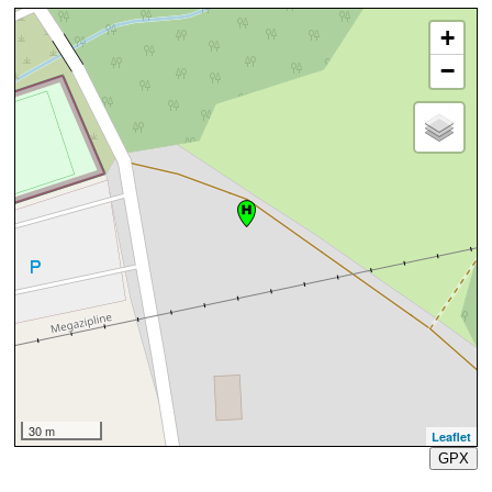
+
−
30 m
Leaflet
GPX