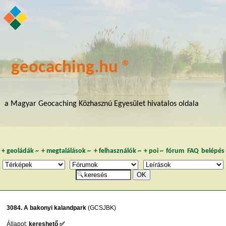
geocaching.hu ®
a Magyar Geocaching Közhasznú Egyesület hivatalos oldala
+
geoládák
~
+
megtalálások
~
+
felhasználók
~
+
poi
~
fórum
FAQ
belépés
3084. A bakonyi kalandpark
(GCSJBK)
Állapot:
kereshető ✅