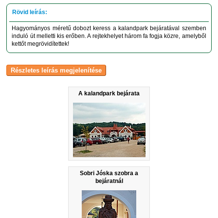
Hagyományos méretű dobozt keress a kalandpark bejáratával szemben
induló út melletti kis erőben. A rejtekhelyet három fa fogja közre, amelyből
kettőt megrövidítettek!
A kalandpark bejárata
Sobri Jóska szobra a
bejáratnál