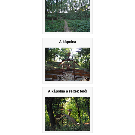
A kápolna
A kápolna a rejtek felől