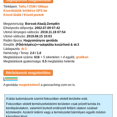
Térképen:
TuHu
/
OSM
/
GMaps
Koordináták letöltése GPS-be
Közeli ládák
/
Közeli pontok
Megye/ország:
Borsod-Abaúj-Zemplén
Elhelyezés időpontja:
2002.07.09 07:42
Utolsó lényeges változás:
2018.11.18 07:54
Utolsó változás:
2019.08.15 10:03
Rejtés típusa:
Hagyományos geoláda
Elrejtők:
(Főtérképész)=>adoptálta kosárfonó & dc3
Ládagazda:
dc3
Nehézség / Terep:
2.0 / 1.0
Megtalálások száma:
616
+ 5 sikertelen
+ 4 egyéb
,
grafikon
Megtalálások gyakorisága:
0.5
megtalálás hetente
K
R
W
A geoláda
megtekinthető
a geocaching.com-on is.
A láda tudomásunk szerint fokozottan védett területre esik.
Fokozottan védett természetvédelmi területen csak jelzett turista és
kerékpárutakon, valamint burkolt erdészeti feltáró utakon szabad
közlekedni. Azokról letérni vagy a természetet bármilyen egyéb módon
károsítani tilos!