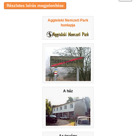
Aggteleki Nemzeti Park
honlapja
A ház
Az ösvény