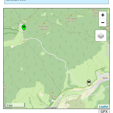
+
−
1 km
Leaflet
GPX