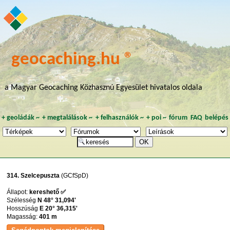
geocaching.hu ®
a Magyar Geocaching Közhasznú Egyesület hivatalos oldala
+
geoládák
~
+
megtalálások
~
+
felhasználók
~
+
poi
~
fórum
FAQ
belépés
314. Szelcepuszta
(GCfSpD)
Állapot:
kereshető ✅
Szélesség
N 48° 31,094'
Hosszúság
E 20° 36,315'
Magasság:
401 m