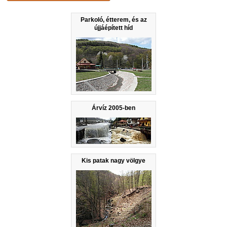
Parkoló, étterem, és az
újjáépített híd
Árvíz 2005-ben
Kis patak nagy völgye