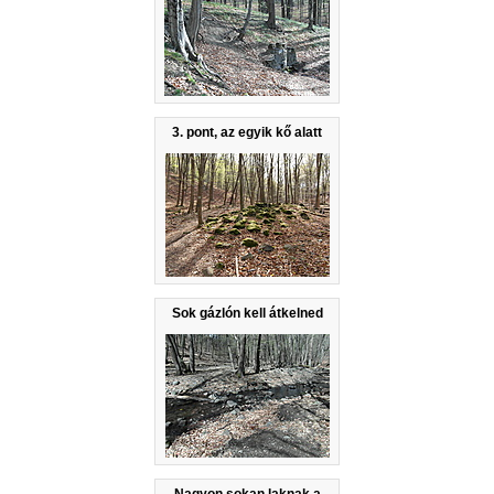
3. pont, az egyik kő alatt
Sok gázlón kell átkelned
Nagyon sokan laknak a