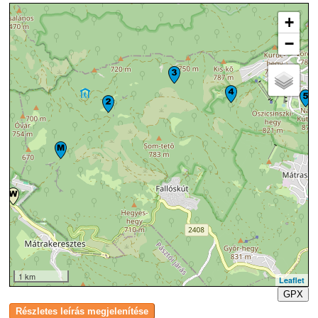
+
−
1 km
Leaflet
GPX