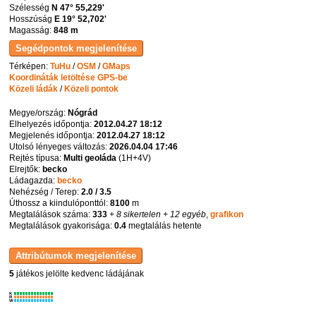
Szélesség
N 47° 55,229'
Hosszúság
E 19° 52,702'
Magasság:
848 m
Térképen:
TuHu
/
OSM
/
GMaps
Koordináták letöltése GPS-be
Közeli ládák
/
Közeli pontok
Megye/ország:
Nógrád
Elhelyezés időpontja:
2012.04.27 18:12
Megjelenés időpontja:
2012.04.27 18:12
Utolsó lényeges változás:
2026.04.04 17:46
Rejtés típusa:
Multi geoláda
(
1H+4V
)
Elrejtők:
becko
Ládagazda:
becko
Nehézség / Terep:
2.0 / 3.5
Úthossz a kiindulóponttól:
8100
m
Megtalálások száma:
333
+ 8 sikertelen
+ 12 egyéb
,
grafikon
Megtalálások gyakorisága:
0.4
megtalálás hetente
5
játékos jelölte kedvenc ládájának
K
R
W