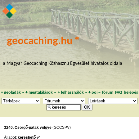
geocaching.hu ®
a Magyar Geocaching Közhasznú Egyesület hivatalos oldala
+
geoládák
~
+
megtalálások
~
+
felhasználók
~
+
poi
~
fórum
FAQ
belépés
3240. Csörgő-patak völgye
(GCCSPV)
Állapot:
kereshető ✅