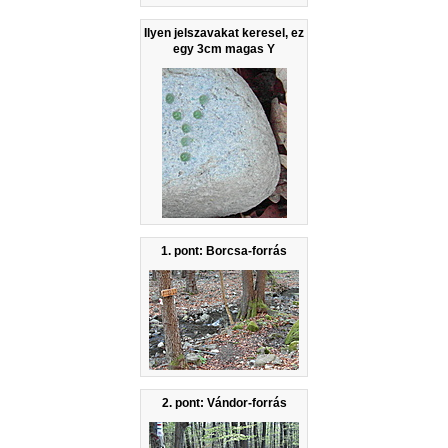
Ilyen jelszavakat keresel, ez
egy 3cm magas Y
1. pont: Borcsa-forrás
2. pont: Vándor-forrás