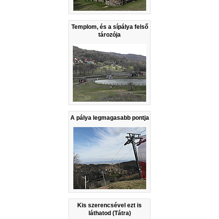
Templom, és a sípálya felső
tározója
A pálya legmagasabb pontja
Kis szerencsével ezt is
láthatod (Tátra)