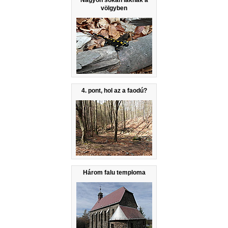
völgyben
4. pont, hol az a faodú?
Három falu temploma