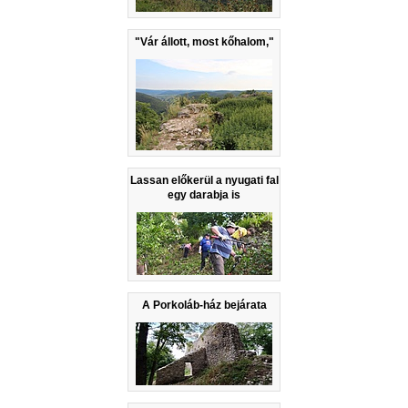
"Vár állott, most kőhalom,"
Lassan előkerül a nyugati fal
egy darabja is
A Porkoláb-ház bejárata