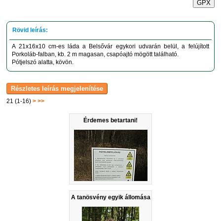
GPX
A 21x16x10 cm-es láda a Belsővár egykori udvarán belül, a felújított
Porkoláb-falban, kb. 2 m magasan, csapóajtó mögött található.
Pótjelszó alatta, kövön.
21 (1-16)
>
>>
Érdemes betartani!
A tanösvény egyik állomása