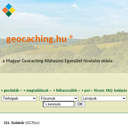
geocaching.hu ®
a Magyar Geocaching Közhasznú Egyesület hivatalos oldala
+
geoládák
~
+
megtalálások
~
+
felhasználók
~
+
poi
~
fórum
FAQ
belépés
311. Szádvár
(GCfSzv)