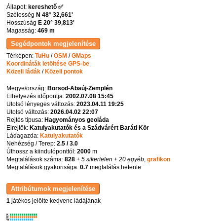
Állapot:
kereshető ✅
Szélesség
N 48° 32,661'
Hosszúság
E 20° 39,813'
Magasság:
469 m
Térképen:
TuHu
/
OSM
/
GMaps
Koordináták letöltése GPS-be
Közeli ládák
/
Közeli pontok
Megye/ország:
Borsod-Abaúj-Zemplén
Elhelyezés időpontja:
2002.07.08 15:45
Utolsó lényeges változás:
2023.04.11 19:25
Utolsó változás:
2026.04.02 22:07
Rejtés típusa:
Hagyományos geoláda
Elrejtők:
Katulyakutatók és a Szádvárért Baráti Kör
Ládagazda:
Katulyakutatók
Nehézség / Terep:
2.5 / 3.0
Úthossz a kiindulóponttól:
2000
m
Megtalálások száma:
828
+ 5 sikertelen
+ 20 egyéb
,
grafikon
Megtalálások gyakorisága:
0.7
megtalálás hetente
1
játékos jelölte kedvenc ládájának
K
R
W