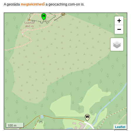
A geoláda
megtekinthető
a geocaching.com-on is.
+
−
100 m
Leaflet