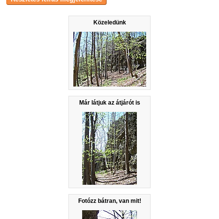
Közeledünk
Már látjuk az átjárót is
Fotózz bátran, van mit!