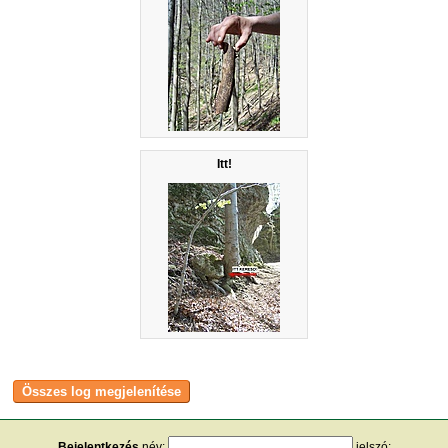
Itt!
Bejelentkezés
név:
jelszó: