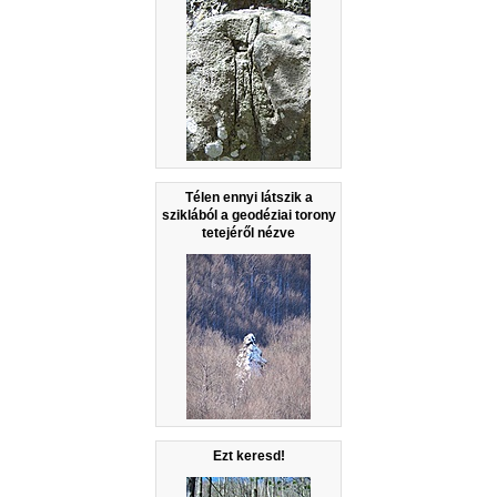
Télen ennyi látszik a
sziklából a geodéziai torony
tetejéről nézve
Ezt keresd!