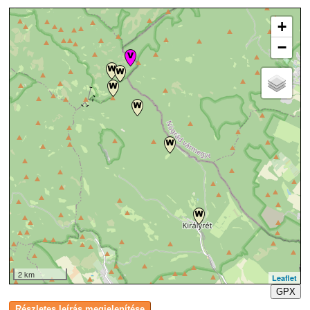
+
−
2 km
Leaflet
GPX