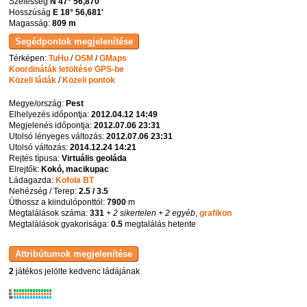
Szélesség
N 47° 56,870'
Hosszúság
E 18° 56,681'
Magasság:
809 m
Térképen:
TuHu
/
OSM
/
GMaps
Koordináták letöltése GPS-be
Közeli ládák
/
Közeli pontok
Megye/ország:
Pest
Elhelyezés időpontja:
2012.04.12 14:49
Megjelenés időpontja:
2012.07.06 23:31
Utolsó lényeges változás:
2012.07.06 23:31
Utolsó változás:
2014.12.24 14:21
Rejtés típusa:
Virtuális geoláda
Elrejtők:
Kokó, macikupac
Ládagazda:
Kofola BT
Nehézség / Terep:
2.5 / 3.5
Úthossz a kiindulóponttól:
7900
m
Megtalálások száma:
331
+ 2 sikertelen
+ 2 egyéb
,
grafikon
Megtalálások gyakorisága:
0.5
megtalálás hetente
2
játékos jelölte kedvenc ládájának
K
R
W