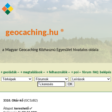
geocaching.hu ®
a Magyar Geocaching Közhasznú Egyesület hivatalos oldala
+
geoládák
~
+
megtalálások
~
+
felhasználók
~
+
poi
~
fórum
FAQ
belépés
3310. Oltár-kő
(GCSzB2)
Állapot:
kereshető ✅