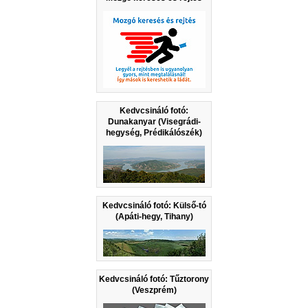
Kedvcsináló fotó:
Dunakanyar (Visegrádi-
hegység, Prédikálószék)
Kedvcsináló fotó: Külső-tó
(Apáti-hegy, Tihany)
Kedvcsináló fotó: Tűztorony
(Veszprém)