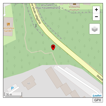
+
−
30 m
Leaflet
GPX