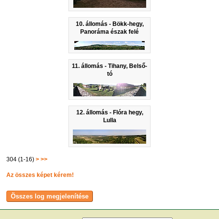
10. állomás - Bökk-hegy,
Panoráma észak felé
11. állomás - Tihany, Belső-
tó
12. állomás - Flóra hegy,
Lulla
304 (1-16)
>
>>
Az összes képet kérem!