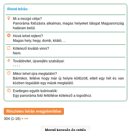
Mi a mozgó célja?
Panoráma fotózásra alkalmas, magas helyeket látogat Magyarország
határain belül.
Hová lehet rejteni?
Magas hely, hegy, domb, kilátó, ...
Kötelező tovább vinni?
Nem.
Továbbvitel, újrarejtés szabályai:
- - - -
Mikor lehet újra megtalálni?
Bármikor, feltéve hogy már új helyre költözött, eltelt egy hét és van
közben legalább egy másik megtaláló.
Esetleges egyéb tudnivalók:
Egy panoráma fotó feltöltése kötelező a logodhoz.
304 (1-16)
>
>>
Mozgó keresés és rejtés