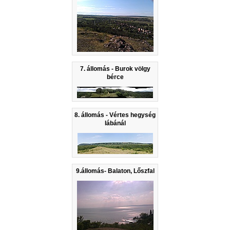
7. állomás - Burok völgy
bérce
8. állomás - Vértes hegység
lábánál
9.állomás- Balaton, Lőszfal