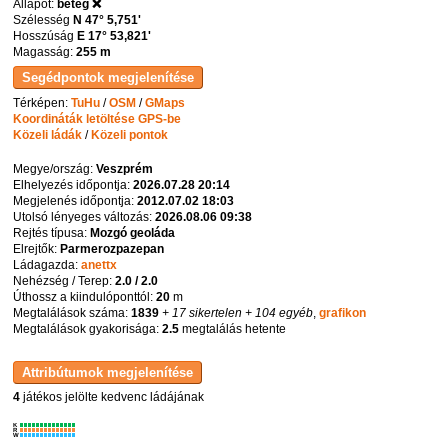
Állapot:
beteg ❌
Szélesség
N 47° 5,751'
Hosszúság
E 17° 53,821'
Magasság:
255 m
Térképen:
TuHu
/
OSM
/
GMaps
Koordináták letöltése GPS-be
Közeli ládák
/
Közeli pontok
Megye/ország:
Veszprém
Elhelyezés időpontja:
2026.07.28 20:14
Megjelenés időpontja:
2012.07.02 18:03
Utolsó lényeges változás:
2026.08.06 09:38
Rejtés típusa:
Mozgó geoláda
Elrejtők:
Parmerozpazepan
Ládagazda:
anettx
Nehézség / Terep:
2.0 / 2.0
Úthossz a kiindulóponttól:
20
m
Megtalálások száma:
1839
+ 17 sikertelen
+ 104 egyéb
,
grafikon
Megtalálások gyakorisága:
2.5
megtalálás hetente
4
játékos jelölte kedvenc ládájának
K
R
W