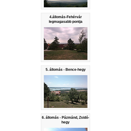
4.állomás-Fehérvár
legmagasabb pontja
5. állomás - Bence-hegy
6. állomás - Pázmánd, Zsidó-
hegy