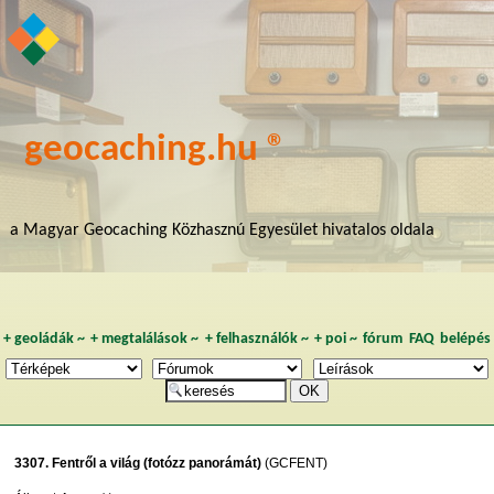
geocaching.hu ®
a Magyar Geocaching Közhasznú Egyesület hivatalos oldala
+
geoládák
~
+
megtalálások
~
+
felhasználók
~
+
poi
~
fórum
FAQ
belépés
3307. Fentről a világ (fotózz panorámát)
(GCFENT)