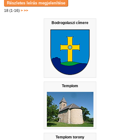
18 (1-16)
>
>>
Bodrogolaszi címere
Templom
Templom torony