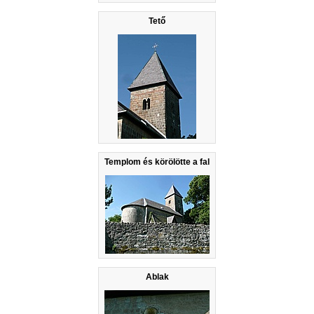
Tető
Templom és körölötte a fal
Ablak