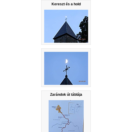
Kereszt és a hold
Zarándok út táblája