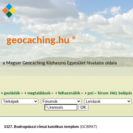
geocaching.hu ®
a Magyar Geocaching Közhasznú Egyesület hivatalos oldala
+
geoládák
~
+
megtalálások
~
+
felhasználók
~
+
poi
~
fórum
FAQ
belépés
3327. Bodrogolaszi római katolikus templom
(GCBRKT)