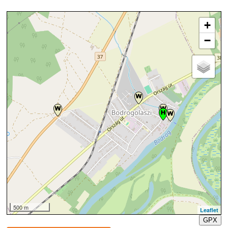
+
−
500 m
Leaflet
GPX