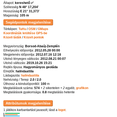
Állapot:
kereshető ✅
Szélesség
N 48° 17,204'
Hosszúság
E 21° 31,373'
Magasság:
105 m
Térképen:
TuHu
/
OSM
/
GMaps
Koordináták letöltése GPS-be
Közeli ládák
/
Közeli pontok
Megye/ország:
Borsod-Abaúj-Zemplén
Elhelyezés időpontja:
2012.05.28 00:00
Megjelenés időpontja:
2012.07.16 12:16
Utolsó lényeges változás:
2012.08.21 00:07
Utolsó változás:
2019.10.26 15:21
Rejtés típusa:
Hagyományos geoláda
Elrejtők:
halindaattila
Ládagazda:
halindaattila
Nehézség / Terep:
2.0 / 2.0
Úthossz a kiindulóponttól:
100
m
Megtalálások száma:
574
+ 2 sikertelen
+ 2 egyéb
,
grafikon
Megtalálások gyakorisága:
0.8
megtalálás hetente
1 játékos karbantartást javasolt; lásd a
logot
.
K
R
W