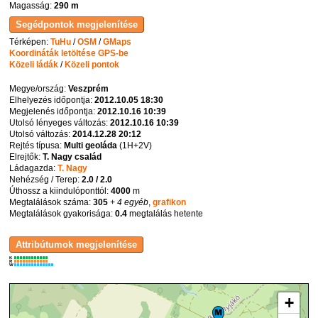
Magasság:
290 m
Térképen:
TuHu
/
OSM
/
GMaps
Koordináták letöltése GPS-be
Közeli ládák
/
Közeli pontok
Megye/ország:
Veszprém
Elhelyezés időpontja:
2012.10.05 18:30
Megjelenés időpontja:
2012.10.16 10:39
Utolsó lényeges változás:
2012.10.16 10:39
Utolsó változás:
2014.12.28 20:12
Rejtés típusa:
Multi geoláda
(
1H+2V
)
Elrejtők:
T. Nagy család
Ládagazda:
T. Nagy
Nehézség / Terep:
2.0 / 2.0
Úthossz a kiindulóponttól:
4000
m
Megtalálások száma:
305
+ 4 egyéb
,
grafikon
Megtalálások gyakorisága:
0.4
megtalálás hetente
K
R
W
+