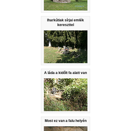
Iharkútiak sírjai emlék
kereszttel
A láda a kidőlt fa alatt van
Most ez van a falu helyén