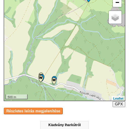
−
500 m
Leaflet
GPX
Kiadvány Iharkútról