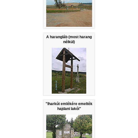
A harangláb (most harang
nélkül)
"Iharkút emlékére emelték
hajdani lakói"