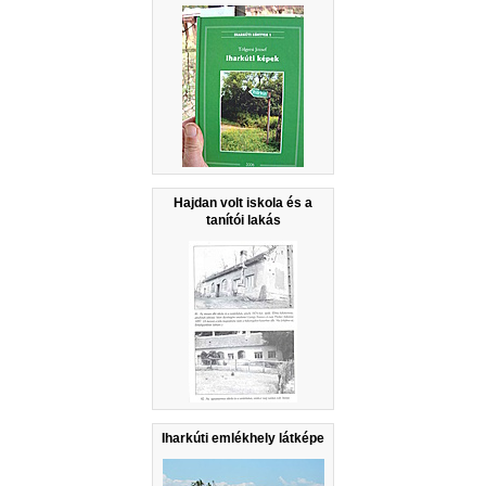
Hajdan volt iskola és a
tanítói lakás
Iharkúti emlékhely látképe