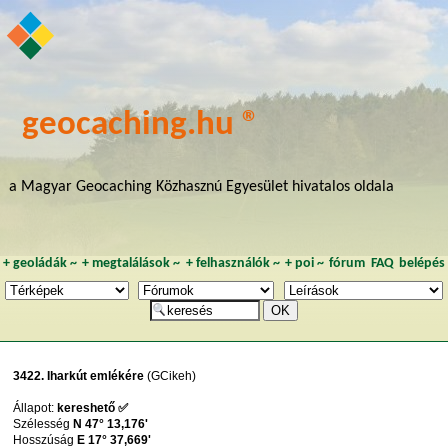
geocaching.hu ®
a Magyar Geocaching Közhasznú Egyesület hivatalos oldala
+
geoládák
~
+
megtalálások
~
+
felhasználók
~
+
poi
~
fórum
FAQ
belépés
3422. Iharkút emlékére
(GCikeh)
Állapot:
kereshető ✅
Szélesség
N 47° 13,176'
Hosszúság
E 17° 37,669'