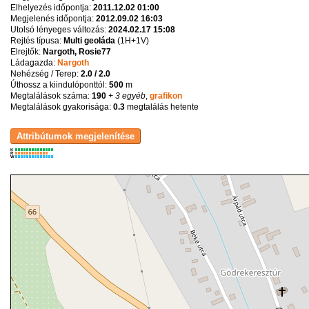
Elhelyezés időpontja:
2011.12.02 01:00
Megjelenés időpontja:
2012.09.02 16:03
Utolsó lényeges változás:
2024.02.17 15:08
Rejtés típusa:
Multi geoláda
(
1H+1V
)
Elrejtők:
Nargoth, Rosie77
Ládagazda:
Nargoth
Nehézség / Terep:
2.0 / 2.0
Úthossz a kiindulóponttól:
500
m
Megtalálások száma:
190
+ 3 egyéb
,
grafikon
Megtalálások gyakorisága:
0.3
megtalálás hetente
K
R
W