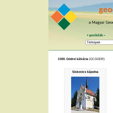
geo
a Magyar Geoc
+
geoládák
~
3389. Gödrei kálvária
(GCGODR)
Siskovics kápolna