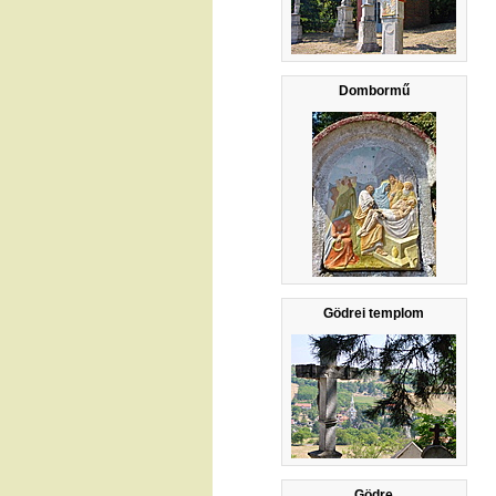
Dombormű
Gödrei templom
Gödre