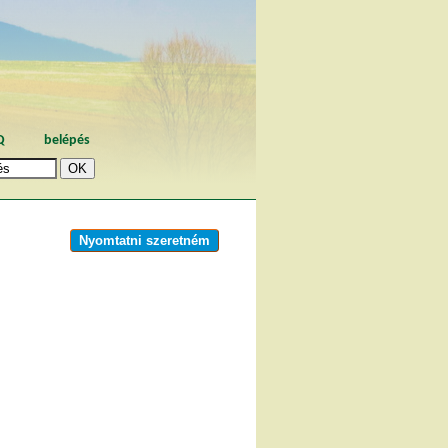
Q
belépés
Nyomtatni szeretném