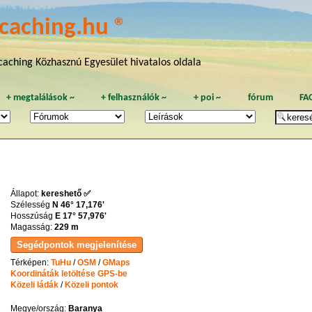
caching.hu ®
aching Közhasznú Egyesület hivatalos oldala
+
megtalálások
~
+
felhasználók
~
+
poi
~
fórum
FA
Állapot:
kereshető ✅
Szélesség
N 46° 17,176'
Hosszúság
E 17° 57,976'
Magasság:
229 m
Térképen:
TuHu
/
OSM
/
GMaps
Koordináták letöltése GPS-be
Közeli ládák
/
Közeli pontok
Megye/ország:
Baranya