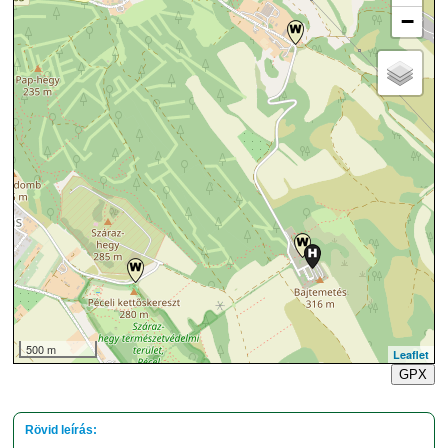
−
500 m
Leaflet
GPX