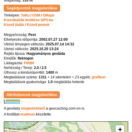
Magasság:
310 m
Térképen:
TuHu
/
OSM
/
GMaps
Koordináták letöltése GPS-be
Közeli ládák
/
Közeli pontok
Megye/ország:
Pest
Elhelyezés időpontja:
2002.07.27 12:00
Utolsó lényeges változás:
2025.07.14 14:32
Utolsó változás:
2025.10.20 13:24
Rejtés típusa:
Hagyományos geoláda
Elrejtők:
flektogon
Ládagazda:
Fitti80
Nehézség / Terep:
2.0 / 2.5
Úthossz a kiindulóponttól:
1400
m
Megtalálások száma:
1311
+ 14 sikertelen
+ 23 egyéb
,
grafikon
Megtalálások gyakorisága:
1.0
megtalálás hetente
K
R
W
A geoláda
megtekinthető
a geocaching.com-on is.
A fordítást
mudman
készítette.
+