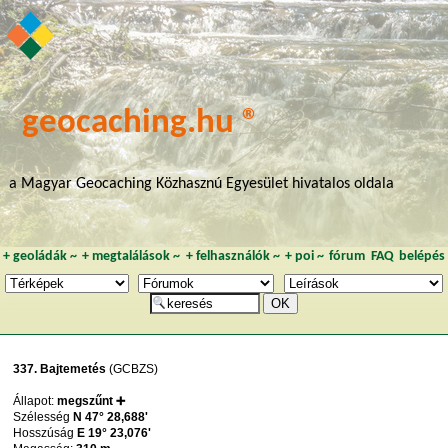
geocaching.hu ®
a Magyar Geocaching Közhasznú Egyesület hivatalos oldala
+
geoládák
~
+
megtalálások
~
+
felhasználók
~
+
poi
~
fórum
FAQ
belépés
337. Bajtemetés
(GCBZS)
Állapot:
megszűnt ➕
Szélesség
N 47° 28,688'
Hosszúság
E 19° 23,076'