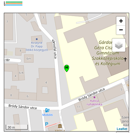
K
R
W
+
−
30 m
Leaflet