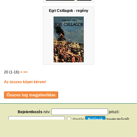
Egri Csillagok - regény
20 (1-16)
>
>>
Az összes képet kérem!
Bejelentkezés
név:
jelszó:
tárolás
[
regisztráció
]
[
turistautak.hu
] [
hasznos apróságok
] [
jogi tudnivalók
]
[
e-mail
] [
impresszum
]