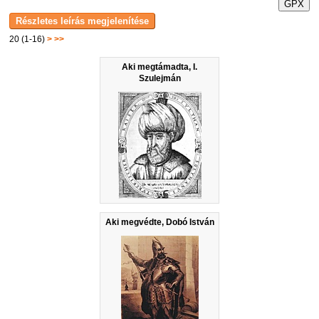
GPX
20 (1-16)
>
>>
Aki megtámadta, I.
Szulejmán
Aki megvédte, Dobó István