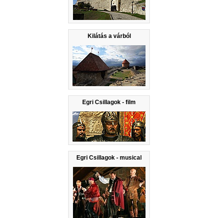
Kilátás a várból
Egri Csillagok - film
Egri Csillagok - musical