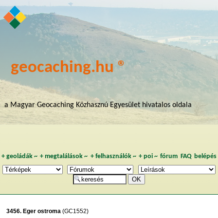
geocaching.hu ®
a Magyar Geocaching Közhasznú Egyesület hivatalos oldala
+
geoládák
~
+
megtalálások
~
+
felhasználók
~
+
poi
~
fórum
FAQ
belépés
3456. Eger ostroma
(GC1552)