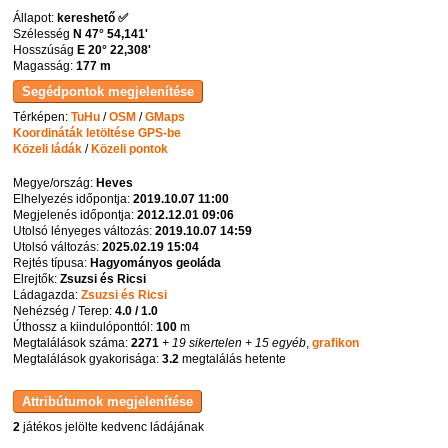
Állapot:
kereshető ✅
Szélesség
N 47° 54,141'
Hosszúság
E 20° 22,308'
Magasság:
177 m
Térképen:
TuHu
/
OSM
/
GMaps
Koordináták letöltése GPS-be
Közeli ládák
/
Közeli pontok
Megye/ország:
Heves
Elhelyezés időpontja:
2019.10.07 11:00
Megjelenés időpontja:
2012.12.01 09:06
Utolsó lényeges változás:
2019.10.07 14:59
Utolsó változás:
2025.02.19 15:04
Rejtés típusa:
Hagyományos geoláda
Elrejtők:
Zsuzsi és Ricsi
Ládagazda:
Zsuzsi és Ricsi
Nehézség / Terep:
4.0 / 1.0
Úthossz a kiindulóponttól:
100
m
Megtalálások száma:
2271
+ 19 sikertelen
+ 15 egyéb
,
grafikon
Megtalálások gyakorisága:
3.2
megtalálás hetente
2
játékos jelölte kedvenc ládájának