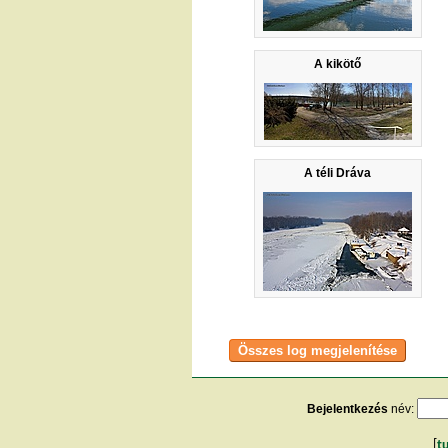
A kikötő
A téli Dráva
Bejelentkezés
név:
[
t