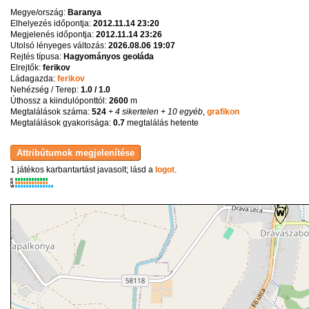
Megye/ország:
Baranya
Elhelyezés időpontja:
2012.11.14 23:20
Megjelenés időpontja:
2012.11.14 23:26
Utolsó lényeges változás:
2026.08.06 19:07
Rejtés típusa:
Hagyományos geoláda
Elrejtők:
ferikov
Ládagazda:
ferikov
Nehézség / Terep:
1.0 / 1.0
Úthossz a kiindulóponttól:
2600
m
Megtalálások száma:
524
+ 4 sikertelen
+ 10 egyéb
,
grafikon
Megtalálások gyakorisága:
0.7
megtalálás hetente
1 játékos karbantartást javasolt; lásd a
logot
.
K
R
W