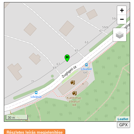
+
−
30 m
Leaflet
GPX