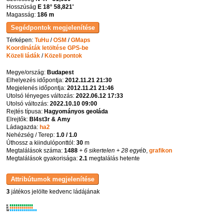
Hosszúság
E 18° 58,821'
Magasság:
186 m
Térképen:
TuHu
/
OSM
/
GMaps
Koordináták letöltése GPS-be
Közeli ládák
/
Közeli pontok
Megye/ország:
Budapest
Elhelyezés időpontja:
2012.11.21 21:30
Megjelenés időpontja:
2012.11.21 21:46
Utolsó lényeges változás:
2022.06.12 17:33
Utolsó változás:
2022.10.10 09:00
Rejtés típusa:
Hagyományos geoláda
Elrejtők:
Bl4st3r & Amy
Ládagazda:
ha2
Nehézség / Terep:
1.0 / 1.0
Úthossz a kiindulóponttól:
30
m
Megtalálások száma:
1488
+ 6 sikertelen
+ 28 egyéb
,
grafikon
Megtalálások gyakorisága:
2.1
megtalálás hetente
3
játékos jelölte kedvenc ládájának
K
R
W