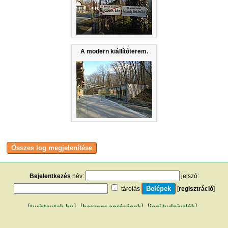
A modern kiállítóterem.
Bejelentkezés
név:
jelszó:
tárolás
[
regisztráció
]
[
turistautak.hu
] [
hasznos apróságok
] [
jogi tudnivalók
]
[
e-mail
] [
impresszum
]