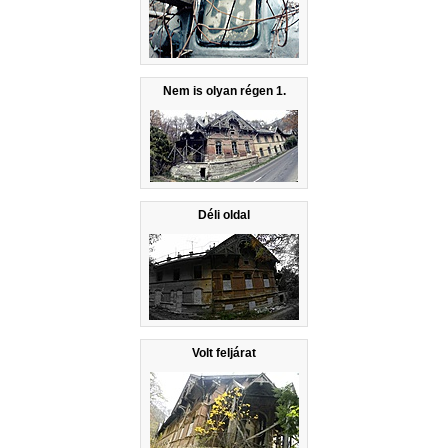
Nem is olyan régen 1.
Déli oldal
Volt feljárat