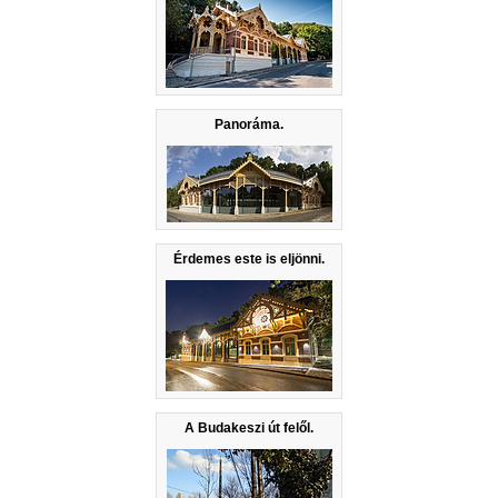
Panoráma.
Érdemes este is eljönni.
A Budakeszi út felől.