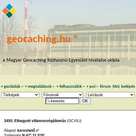
geocaching.hu ®
a Magyar Geocaching Közhasznú Egyesület hivatalos oldala
+
geoládák
~
+
megtalálások
~
+
felhasználók
~
+
poi
~
fórum
FAQ
belépés
3450. Elhagyott villamosvégállomás
(GCVILI)
Állapot:
kereshető ✅
Szélesség
N 47° 31,030'