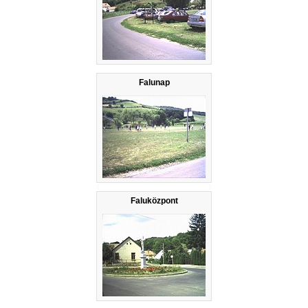
Falunap
Faluközpont