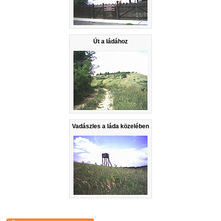
Út a ládához
Vadászles a láda közelében