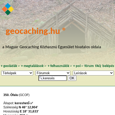
geocaching.hu ®
a Magyar Geocaching Közhasznú Egyesület hivatalos oldala
+
geoládák
~
+
megtalálások
~
+
felhasználók
~
+
poi
~
fórum
FAQ
belépés
350. Ófalu
(GCOF)
Állapot:
kereshető ✅
Szélesség
N 46° 12,904'
Hosszúság
E 18° 31,633'