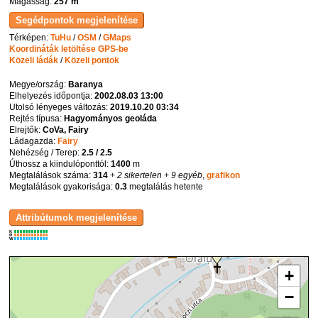
Magasság:
257 m
Térképen:
TuHu
/
OSM
/
GMaps
Koordináták letöltése GPS-be
Közeli ládák
/
Közeli pontok
Megye/ország:
Baranya
Elhelyezés időpontja:
2002.08.03 13:00
Utolsó lényeges változás:
2019.10.20 03:34
Rejtés típusa:
Hagyományos geoláda
Elrejtők:
CoVa, Fairy
Ládagazda:
Fairy
Nehézség / Terep:
2.5 / 2.5
Úthossz a kiindulóponttól:
1400
m
Megtalálások száma:
314
+ 2 sikertelen
+ 9 egyéb
,
grafikon
Megtalálások gyakorisága:
0.3
megtalálás hetente
K
R
W
+
−