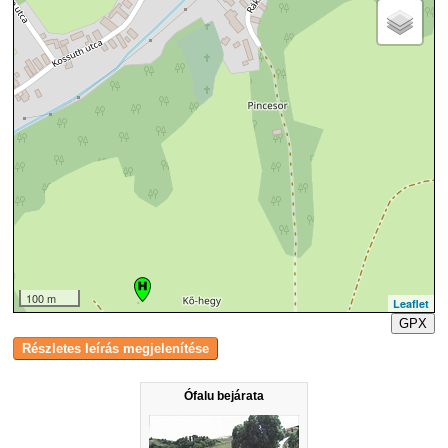
100 m
Leaflet
GPX
Ófalu bejárata