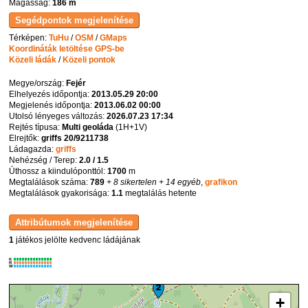
Magasság:
186 m
Térképen:
TuHu
/
OSM
/
GMaps
Koordináták letöltése GPS-be
Közeli ládák
/
Közeli pontok
Megye/ország:
Fejér
Elhelyezés időpontja:
2013.05.29 20:00
Megjelenés időpontja:
2013.06.02 00:00
Utolsó lényeges változás:
2026.07.23 17:34
Rejtés típusa:
Multi geoláda
(
1H+1V
)
Elrejtők:
griffs 20/9211738
Ládagazda:
griffs
Nehézség / Terep:
2.0 / 1.5
Úthossz a kiindulóponttól:
1700
m
Megtalálások száma:
789
+ 8 sikertelen
+ 14 egyéb
,
grafikon
Megtalálások gyakorisága:
1.1
megtalálás hetente
1
játékos jelölte kedvenc ládájának
K
R
W
+