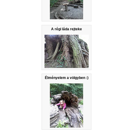
A régi láda rejteke
Élményelem a völgyben :)