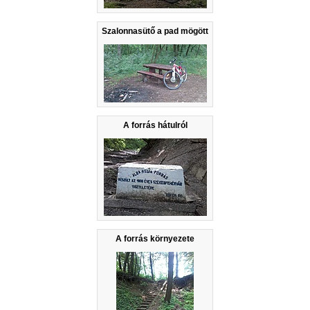
Szalonnasütő a pad mögött
A forrás hátulról
A forrás környezete