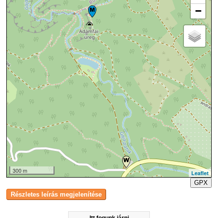
−
300 m
Leaflet
GPX
Itt fogunk járni