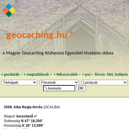
geocaching.hu ®
a Magyar Geocaching Közhasznú Egyesület hivatalos oldala
+
geoládák
~
+
megtalálások
~
+
felhasználók
~
+
poi
~
fórum
FAQ
belépés
3558. Alba Regia-forrás
(GCALBA)
Állapot:
kereshető ✅
Szélesség
N 47° 18,350'
Hosszúság
E 18° 13,599'