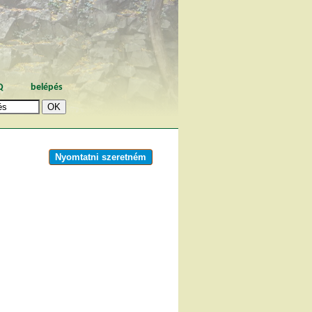
Q
belépés
Nyomtatni szeretném