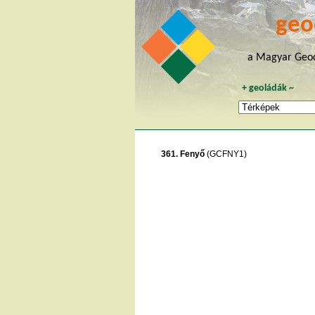
geo
a Magyar Geoc
+
geoládák
~
361. Fenyő
(GCFNY1)