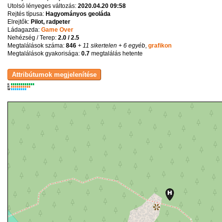
Utolsó lényeges változás:
2020.04.20 09:58
Rejtés típusa:
Hagyományos geoláda
Elrejtők:
Pilot, radpeter
Ládagazda:
Game Over
Nehézség / Terep:
2.0 / 2.5
Megtalálások száma:
846
+ 11 sikertelen
+ 6 egyéb
,
grafikon
Megtalálások gyakorisága:
0.7
megtalálás hetente
K
R
W