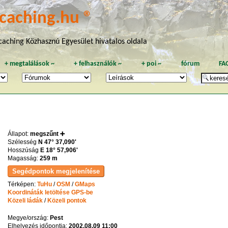
caching.hu ®
aching Közhasznú Egyesület hivatalos oldala
+
megtalálások
~
+
felhasználók
~
+
poi
~
fórum
FA
Állapot:
megszűnt ➕
Szélesség
N 47° 37,090'
Hosszúság
E 18° 57,906'
Magasság:
259 m
Térképen:
TuHu
/
OSM
/
GMaps
Koordináták letöltése GPS-be
Közeli ládák
/
Közeli pontok
Megye/ország:
Pest
Elhelyezés időpontja:
2002.08.09 11:00