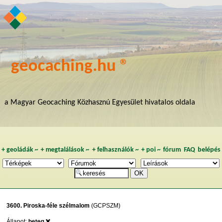
geocaching.hu ®
a Magyar Geocaching Közhasznú Egyesület hivatalos oldala
+
geoládák
~
+
megtalálások
~
+
felhasználók
~
+
poi
~
fórum
FAQ
belépés
3600. Piroska-féle szélmalom
(GCPSZM)
Állapot:
beteg ❌