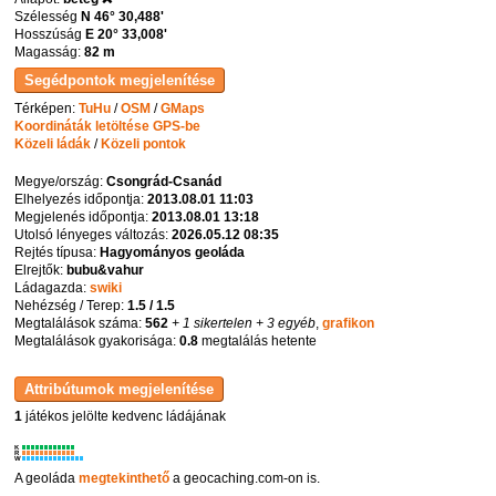
Szélesség
N 46° 30,488'
Hosszúság
E 20° 33,008'
Magasság:
82 m
Térképen:
TuHu
/
OSM
/
GMaps
Koordináták letöltése GPS-be
Közeli ládák
/
Közeli pontok
Megye/ország:
Csongrád-Csanád
Elhelyezés időpontja:
2013.08.01 11:03
Megjelenés időpontja:
2013.08.01 13:18
Utolsó lényeges változás:
2026.05.12 08:35
Rejtés típusa:
Hagyományos geoláda
Elrejtők:
bubu&vahur
Ládagazda:
swiki
Nehézség / Terep:
1.5 / 1.5
Megtalálások száma:
562
+ 1 sikertelen
+ 3 egyéb
,
grafikon
Megtalálások gyakorisága:
0.8
megtalálás hetente
1
játékos jelölte kedvenc ládájának
K
R
W
A geoláda
megtekinthető
a geocaching.com-on is.