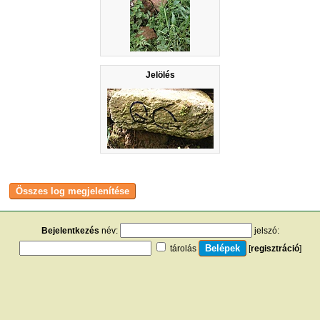
Jelölés
Bejelentkezés
név:
jelszó:
tárolás
[
regisztráció
]
[
turistautak.hu
] [
hasznos apróságok
] [
jogi tudnivalók
]
[
e-mail
] [
impresszum
]