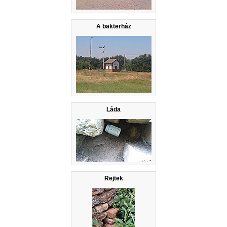
A bakterház
Láda
Rejtek