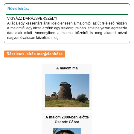
VIGYÁZZ DARÁZSVERSZÉLY!
A láda egy kessertárs által ideiglenesen a malomtól az út felé eső részén
a malomtól egy kicsit arrébb egy traktorgumiban lett elhelyezve agresszív
darazsak miatt. Amennyiben a malmot közelről is meg akarod nézni
nagyon óvatosan közelítsd meg.
A malom ma
A malom 2000-ben, előtte
Csende Gábor