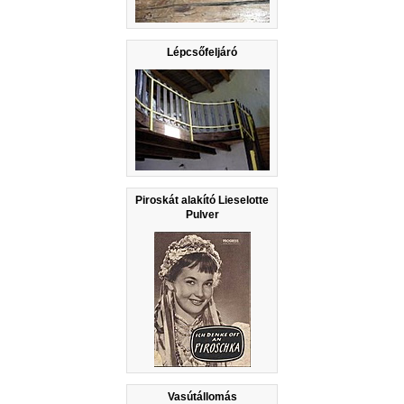
Lépcsőfeljáró
Piroskát alakító Lieselotte
Pulver
Vasútállomás