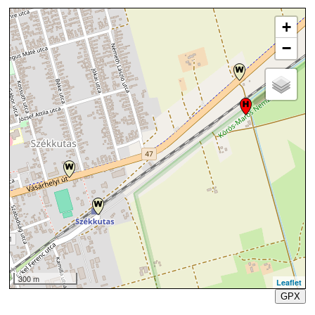
+
−
300 m
Leaflet
GPX