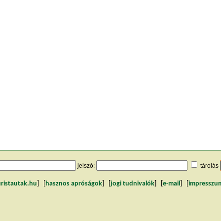
jelszó:
tárolás
uristautak.hu
] [
hasznos apróságok
] [
jogi tudnivalók
] [
e-mail
] [
impresszu