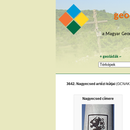
geo
a Magyar Geoc
+
geoládák
~
3642. Nagyecsed artézi kútjai
(GCNAK
Nagyecsed címere