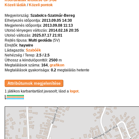
Közeli ládák
/
Közeli pontok
Megye/ország:
Szabolcs-Szatmár-Bereg
Elhelyezés időpontja:
2013.09.05 14:30
Megjelenés időpontja:
2013.09.08 11:13
Utolsó lényeges változás:
2014.02.16 20:35
Utolsó változás:
2025.07.17 21:01
Rejtés típusa:
Multi geoláda
(
5V
)
Elrejtők:
haywire
Ládagazda:
Szabóék
Nehézség / Terep:
2.5 / 2.5
Úthossz a kiindulóponttól:
2500
m
Megtalálások száma:
164
,
grafikon
Megtalálások gyakorisága:
0.2
megtalálás hetente
1 játékos karbantartást javasolt; lásd a
logot
.
K
R
W