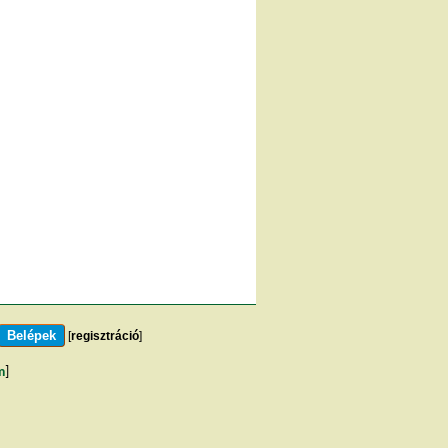
[
regisztráció
]
m
]