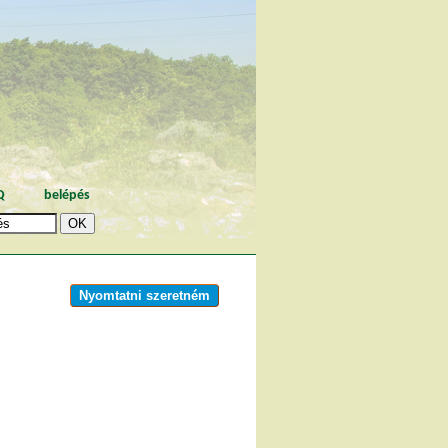
Q
belépés
Nyomtatni szeretném