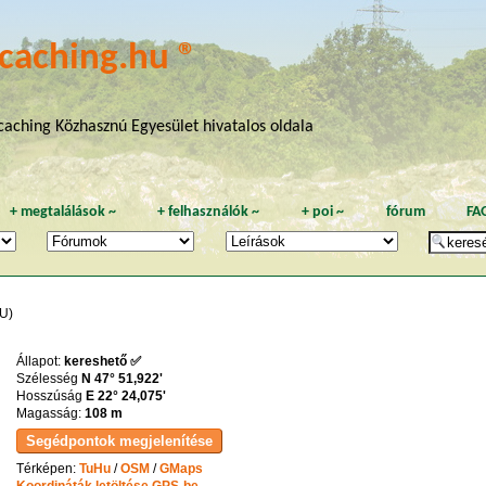
caching.hu ®
aching Közhasznú Egyesület hivatalos oldala
+
megtalálások
~
+
felhasználók
~
+
poi
~
fórum
FA
U)
Állapot:
kereshető ✅
Szélesség
N 47° 51,922'
Hosszúság
E 22° 24,075'
Magasság:
108 m
Térképen:
TuHu
/
OSM
/
GMaps
Koordináták letöltése GPS-be