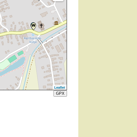
Leaflet
GPX