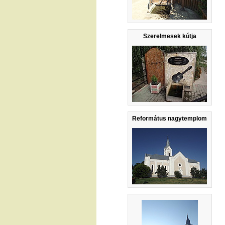
Szerelmesek kútja
Református nagytemplom