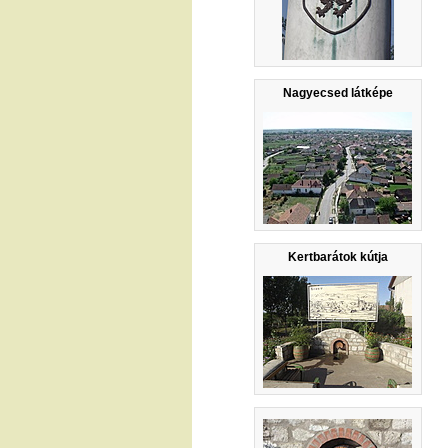
Nagyecsed látképe
Kertbarátok kútja