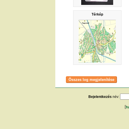
Térkép
Bejelentkezés
név:
[
t