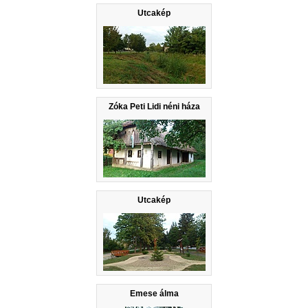
Utcakép
Zóka Peti Lidi néni háza
Utcakép
Emese álma