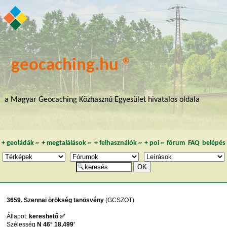
geocaching.hu ®
a Magyar Geocaching Közhasznú Egyesület hivatalos oldala
+
geoládák
~
+
megtalálások
~
+
felhasználók
~
+
poi
~
fórum
FAQ
belépés
3659. Szennai örökség tanösvény
(GCSZOT)
Állapot:
kereshető ✅
Szélesség
N 46° 18,499'