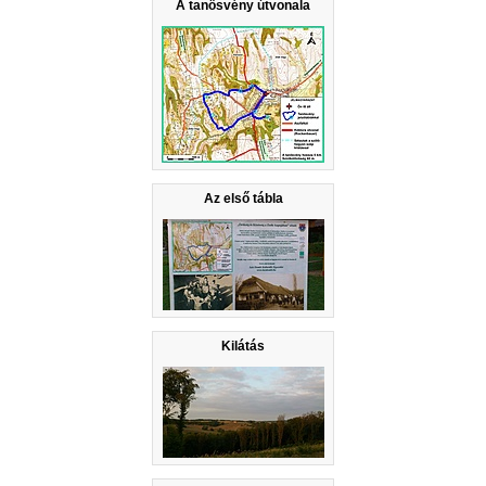
A tanösvény útvonala
Az első tábla
Kilátás