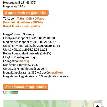
Hosszúság
E 17° 43,376'
Magasság:
120 m
Térképen:
TuHu
/
OSM
/
GMaps
Koordináták letöltése GPS-be
Közeli ládák
/
Közeli pontok
Megye/ország:
Somogy
Elhelyezés időpontja:
2013.09.21 00:00
Megjelenés időpontja:
2013.09.21 14:27
Utolsó lényeges változás:
2025.06.30 11:34
Utolsó változás:
2025.08.09 11:28
Rejtés típusa:
Multi geoláda
(
1H+1V
)
Elrejtők:
Csabiq, marciq
Ládagazda:
marciq
Nehézség / Terep:
2.0 / 2.5
Úthossz a kiindulóponttól:
2300
m
Megtalálások száma:
330
+ 1 egyéb
,
grafikon
Megtalálások gyakorisága:
0.5
megtalálás hetente
K
R
W
+