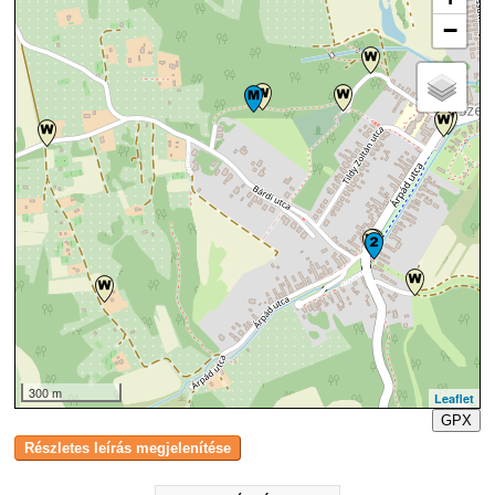
−
300 m
Leaflet
GPX