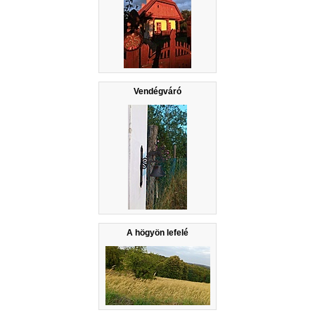
Vendégváró
A högyön lefelé