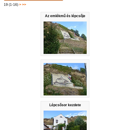
19 (1-16)
>
>>
Az emlékmű és lépcsője
Lépcsősor kezdete