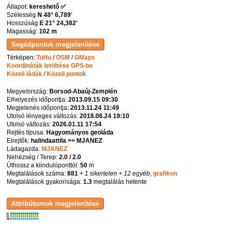
Állapot:
kereshető ✅
Szélesség
N 48° 6,789'
Hosszúság
E 21° 24,382'
Magasság:
102 m
Térképen:
TuHu
/
OSM
/
GMaps
Koordináták letöltése GPS-be
Közeli ládák
/
Közeli pontok
Megye/ország:
Borsod-Abaúj-Zemplén
Elhelyezés időpontja:
2013.09.15 09:30
Megjelenés időpontja:
2013.11.24 11:49
Utolsó lényeges változás:
2018.06.24 19:10
Utolsó változás:
2026.01.11 17:54
Rejtés típusa:
Hagyományos geoláda
Elrejtők:
halindaattila >> MJANEZ
Ládagazda:
MJANEZ
Nehézség / Terep:
2.0 / 2.0
Úthossz a kiindulóponttól:
50
m
Megtalálások száma:
881
+ 1 sikertelen
+ 12 egyéb
,
grafikon
Megtalálások gyakorisága:
1.3
megtalálás hetente
K
R
W