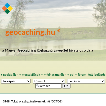
geocaching.hu ®
a Magyar Geocaching Közhasznú Egyesület hivatalos oldala
+
geoládák
~
+
megtalálások
~
+
felhasználók
~
+
poi
~
fórum
FAQ
belépés
3708. Tokaj országzászló emlékmű
(GCTOE)