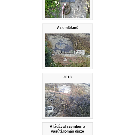
Az emlékmű
2018
A ládával szemben a
vasútállomás dísze