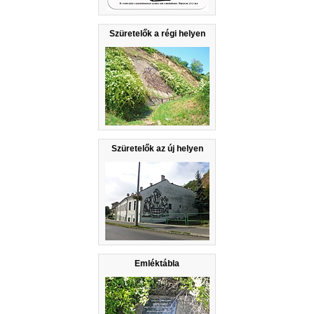
Szüretelők a régi helyen
Szüretelők az új helyen
Emléktábla