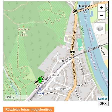
+
−
300 m
Leaflet
GPX