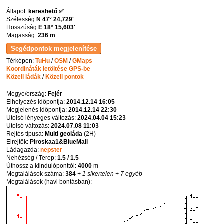
Állapot:
kereshető ✅
Szélesség
N 47° 24,729'
Hosszúság
E 18° 15,603'
Magasság:
236 m
Térképen:
TuHu
/
OSM
/
GMaps
Koordináták letöltése GPS-be
Közeli ládák
/
Közeli pontok
Megye/ország:
Fejér
Elhelyezés időpontja:
2014.12.14 16:05
Megjelenés időpontja:
2014.12.14 22:30
Utolsó lényeges változás:
2024.04.04 15:23
Utolsó változás:
2024.07.08 11:03
Rejtés típusa:
Multi geoláda
(
2H
)
Elrejtők:
Piroskaa1&BlueMali
Ládagazda:
nepster
Nehézség / Terep:
1.5 / 1.5
Úthossz a kiindulóponttól:
4000
m
Megtalálások száma:
384
+ 1 sikertelen
+ 7 egyéb
Megtalálások (havi bontásban):