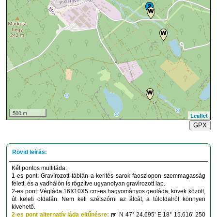
500 m
Leaflet
GPX
Két pontos multiláda:
1-es pont: Gravírozott táblán a kerités sarok faoszlopon szemmagasság
felett, és a vadhálón is rögzítve ugyanolyan gravírozott lap.
2-es pont: Végláda 16X10X5 cm-es hagyományos geoláda, kövek között,
út keleti oldalán. Nem kell szétszórni az álcát, a túloldalról könnyen
kivehető.
2-es pont alternatív láda eltűnésre:
N 47° 24,695' E 18° 15,616' 250