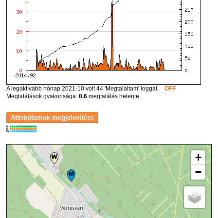
A legaktívabb hónap 2021-10 volt 44 'Megtaláltam' loggal,
OFF
Megtalálások gyakorisága:
0.6
megtalálás hetente
K
R
W
+
−