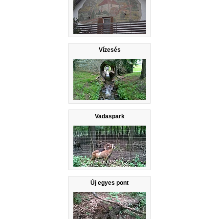
Vízesés
Vadaspark
Új egyes pont