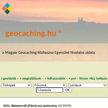
geocaching.hu ®
a Magyar Geocaching Közhasznú Egyesület hivatalos oldala
+
geoládák
~
+
megtalálások
~
+
felhasználók
~
+
poi
~
fórum
FAQ
belépés
3931. Malomerdő (Pátrácos) tanösvény
(GCPATR)