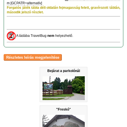
m [GCPATR+alternatív]
Forgatós játék tábla déli oldalán fejmagasság felett, gravírozott táblán,
második jelszó részlet.
A ládába TravelBug
nem
helyezhető.
Bejárat a parkolónál
"Freskó"