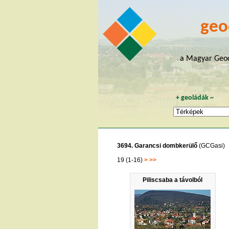
geo
a Magyar Geoc
+
geoládák
~
3694. Garancsi dombkerülő
(GCGasi)
19 (1-16)
>
>>
Piliscsaba a távolból