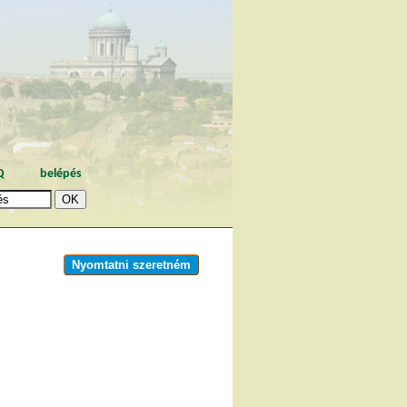
Q
belépés
Nyomtatni szeretném