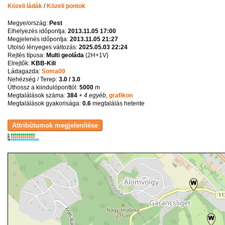
Közeli ládák
/
Közeli pontok
Megye/ország:
Pest
Elhelyezés időpontja:
2013.11.05 17:00
Megjelenés időpontja:
2013.11.05 21:27
Utolsó lényeges változás:
2025.05.03 22:24
Rejtés típusa:
Multi geoláda
(
2H+1V
)
Elrejtők:
KBB-Kili
Ládagazda:
Soma00
Nehézség / Terep:
3.0 / 3.0
Úthossz a kiindulóponttól:
5000
m
Megtalálások száma:
384
+ 4 egyéb
,
grafikon
Megtalálások gyakorisága:
0.6
megtalálás hetente
K
R
W