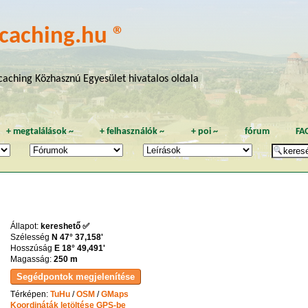
caching.hu ®
aching Közhasznú Egyesület hivatalos oldala
+
megtalálások
~
+
felhasználók
~
+
poi
~
fórum
FA
Állapot:
kereshető ✅
Szélesség
N 47° 37,158'
Hosszúság
E 18° 49,491'
Magasság:
250 m
Térképen:
TuHu
/
OSM
/
GMaps
Koordináták letöltése GPS-be