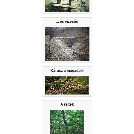
... és vízesés
Kárász a magasból
A rejtek