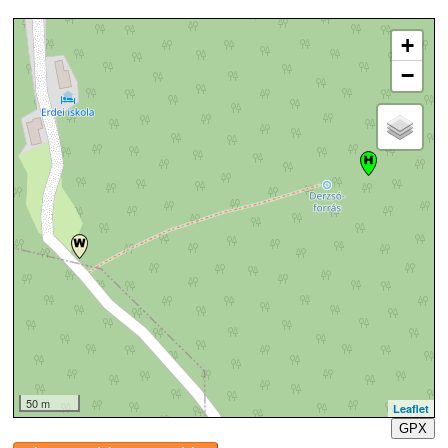
+
−
50 m
Leaflet
GPX