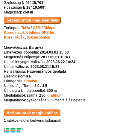
Szélesség
N 46° 15,701'
Hosszúság
E 18° 19,509'
Magasság:
268 m
Térképen:
TuHu
/
OSM
/
GMaps
Koordináták letöltése GPS-be
Közeli ládák
/
Közeli pontok
Megye/ország:
Baranya
Elhelyezés időpontja:
2014.03.02 15:00
Megjelenés időpontja:
2017.05.01 10:43
Utolsó lényeges változás:
2023.06.22 14:24
Utolsó változás:
2023.08.21 15:23
Rejtés típusa:
Hagyományos geoláda
Elrejtők:
Pomisa
Ládagazda:
Pomisa
Nehézség / Terep:
3.0 / 3.5
Úthossz a kiindulóponttól:
500
m
Megtalálások száma:
250
,
grafikon
Megtalálások gyakorisága:
0.5
megtalálás hetente
1
játékos jelölte kedvenc ládájának
K
R
W