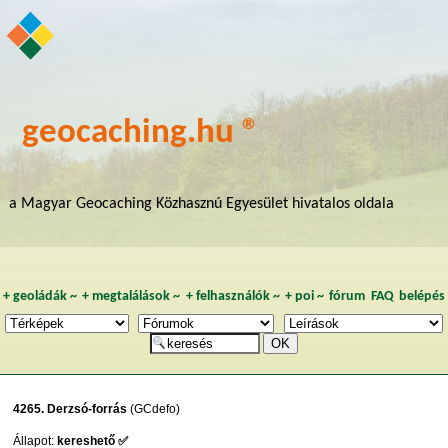
geocaching.hu ®
a Magyar Geocaching Közhasznú Egyesület hivatalos oldala
+
geoládák
~
+
megtalálások
~
+
felhasználók
~
+
poi
~
fórum
FAQ
belépés
4265. Derzsó-forrás
(GCdefo)
Állapot:
kereshető ✅