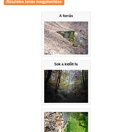
A forrás
Sok a kidőlt fa