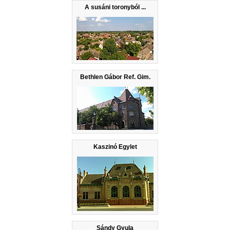
A susáni toronyból ...
Bethlen Gábor Ref. Gim.
Kaszinó Egylet
Sándy Gyula