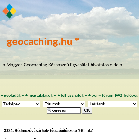
geocaching.hu ®
a Magyar Geocaching Közhasznú Egyesület hivatalos oldala
+
geoládák
~
+
megtalálások
~
+
felhasználók
~
+
poi
~
fórum
FAQ
belépés
3824. Hódmezővásárhely téglaépítészete
(GCTgla)