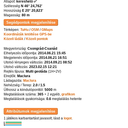
Állapot:
kereshető ✅
Szélesség
N 46° 24,762'
Hosszúság
E 20° 20,823'
Magasság:
80 m
Térképen:
TuHu
/
OSM
/
GMaps
Koordináták letöltése GPS-be
Közeli ládák
/
Közeli pontok
Megye/ország:
Csongrád-Csanád
Elhelyezés időpontja:
2014.06.21 15:45
Megjelenés időpontja:
2014.06.21 16:51
Utolsó lényeges változás:
2014.09.21 08:52
Utolsó változás:
2023.02.15 12:21
Rejtés típusa:
Multi geoláda
(
1H+2V
)
Elrejtők:
Maclura
Ládagazda:
Maclura
Nehézség / Terep:
2.0 / 1.5
Úthossz a kiindulóponttól:
5000
m
Megtalálások száma:
365
+ 1 egyéb
,
grafikon
Megtalálások gyakorisága:
0.6
megtalálás hetente
1 játékos karbantartást javasolt; lásd a
logot
.
K
R
W