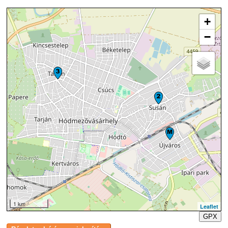
+
−
1 km
Leaflet
GPX