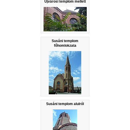
Újvárosi templom mellett
Susáni templom
főhomlokzata
Susáni templom alulról