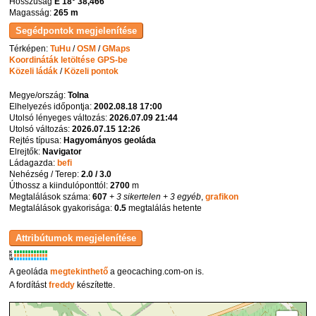
Hosszúság
E 18° 38,466'
Magasság:
265 m
Térképen:
TuHu
/
OSM
/
GMaps
Koordináták letöltése GPS-be
Közeli ládák
/
Közeli pontok
Megye/ország:
Tolna
Elhelyezés időpontja:
2002.08.18 17:00
Utolsó lényeges változás:
2026.07.09 21:44
Utolsó változás:
2026.07.15 12:26
Rejtés típusa:
Hagyományos geoláda
Elrejtők:
Navigator
Ládagazda:
befi
Nehézség / Terep:
2.0 / 3.0
Úthossz a kiindulóponttól:
2700
m
Megtalálások száma:
607
+ 3 sikertelen
+ 3 egyéb
,
grafikon
Megtalálások gyakorisága:
0.5
megtalálás hetente
K
R
W
A geoláda
megtekinthető
a geocaching.com-on is.
A fordítást
freddy
készítette.