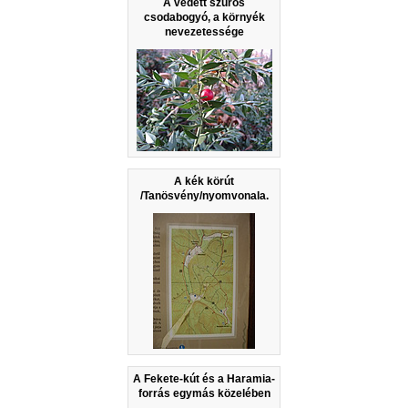
A védett szúrós
csodabogyó, a környék
nevezetessége
A kék körút
/Tanösvény/nyomvonala.
A Fekete-kút és a Haramia-
forrás egymás közelében