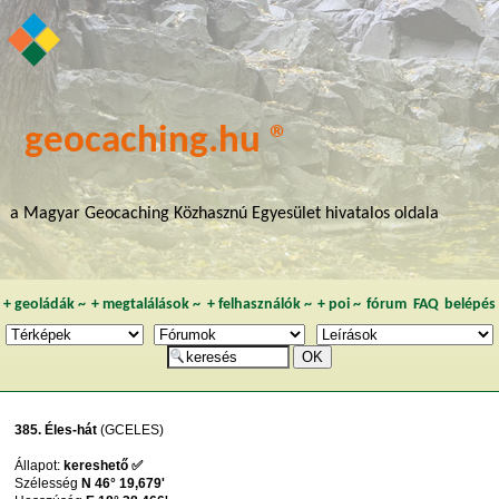
geocaching.hu ®
a Magyar Geocaching Közhasznú Egyesület hivatalos oldala
+
geoládák
~
+
megtalálások
~
+
felhasználók
~
+
poi
~
fórum
FAQ
belépés
385. Éles-hát
(GCELES)
Állapot:
kereshető ✅
Szélesség
N 46° 19,679'