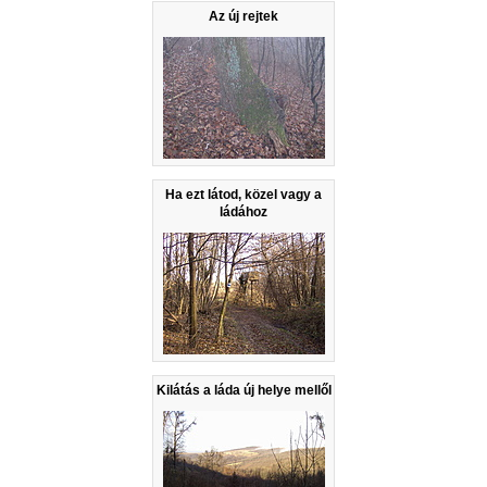
Az új rejtek
Ha ezt látod, közel vagy a
ládához
Kilátás a láda új helye mellől