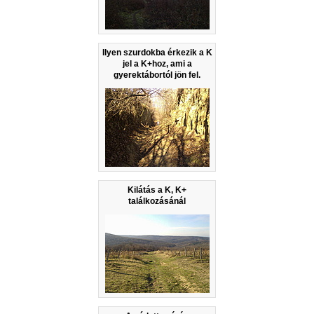
Ilyen szurdokba érkezik a K
jel a K+hoz, ami a
gyerektábortól jön fel.
Kilátás a K, K+
találkozásánál