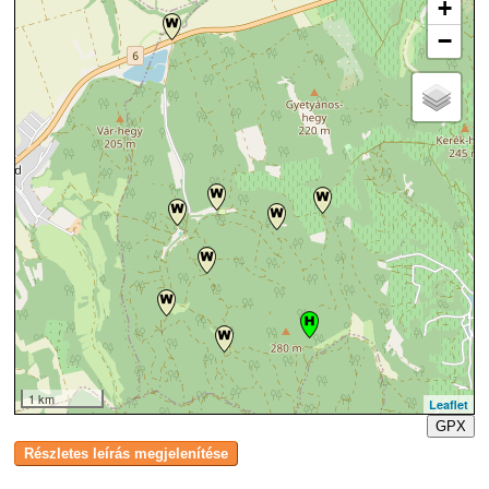
+
−
1 km
Leaflet
GPX