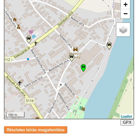
+
−
100 m
Leaflet
GPX