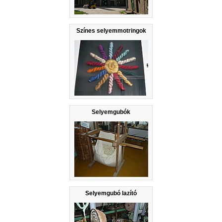
Színes selyemmotringok
Selyemgubók
Selyemgubó lazító