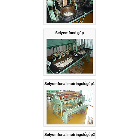
Selyemfonó gép
Selyemfonal motringológép1
Selyemfonal motringológép2