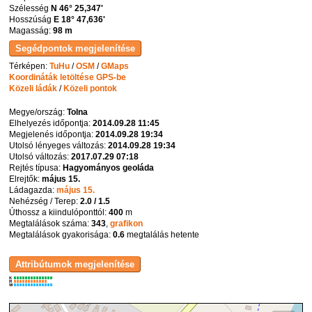
Szélesség
N 46° 25,347'
Hosszúság
E 18° 47,636'
Magasság:
98 m
Térképen:
TuHu
/
OSM
/
GMaps
Koordináták letöltése GPS-be
Közeli ládák
/
Közeli pontok
Megye/ország:
Tolna
Elhelyezés időpontja:
2014.09.28 11:45
Megjelenés időpontja:
2014.09.28 19:34
Utolsó lényeges változás:
2014.09.28 19:34
Utolsó változás:
2017.07.29 07:18
Rejtés típusa:
Hagyományos geoláda
Elrejtők:
május 15.
Ládagazda:
május 15.
Nehézség / Terep:
2.0 / 1.5
Úthossz a kiindulóponttól:
400
m
Megtalálások száma:
343
,
grafikon
Megtalálások gyakorisága:
0.6
megtalálás hetente
K
R
W