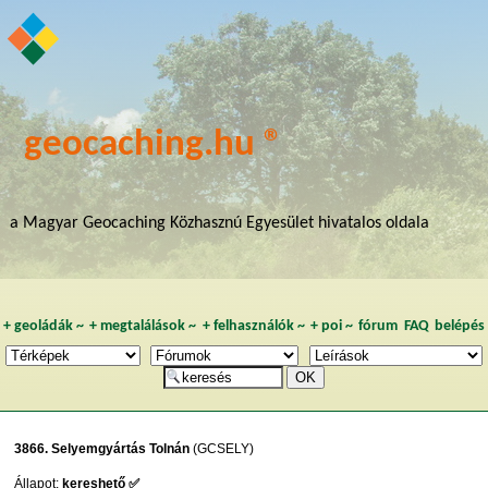
geocaching.hu ®
a Magyar Geocaching Közhasznú Egyesület hivatalos oldala
+
geoládák
~
+
megtalálások
~
+
felhasználók
~
+
poi
~
fórum
FAQ
belépés
3866. Selyemgyártás Tolnán
(GCSELY)
Állapot:
kereshető ✅