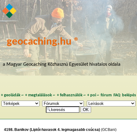
geocaching.hu ®
a Magyar Geocaching Közhasznú Egyesület hivatalos oldala
+
geoládák
~
+
megtalálások
~
+
felhasználók
~
+
poi
~
fórum
FAQ
belépés
4198. Banikov (Liptói-havasok 4. legmagasabb csúcsa)
(GCBani)