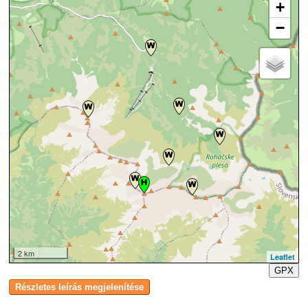
+
−
2 km
Leaflet
GPX