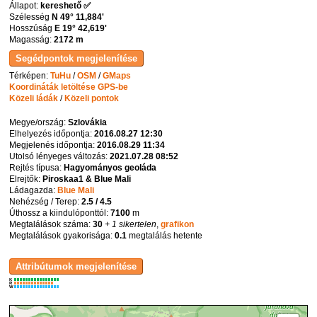
Állapot:
kereshető ✅
Szélesség
N 49° 11,884'
Hosszúság
E 19° 42,619'
Magasság:
2172 m
Térképen:
TuHu
/
OSM
/
GMaps
Koordináták letöltése GPS-be
Közeli ládák
/
Közeli pontok
Megye/ország:
Szlovákia
Elhelyezés időpontja:
2016.08.27 12:30
Megjelenés időpontja:
2016.08.29 11:34
Utolsó lényeges változás:
2021.07.28 08:52
Rejtés típusa:
Hagyományos geoláda
Elrejtők:
Piroskaa1 & Blue Mali
Ládagazda:
Blue Mali
Nehézség / Terep:
2.5 / 4.5
Úthossz a kiindulóponttól:
7100
m
Megtalálások száma:
30
+ 1 sikertelen
,
grafikon
Megtalálások gyakorisága:
0.1
megtalálás hetente
K
R
W