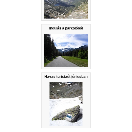
Indulás a parkolóból
Havas turistaút júniusban