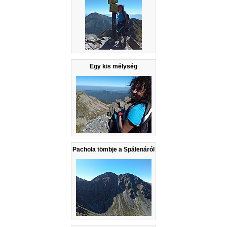
Egy kis mélység
Pachola tömbje a Spálenáról