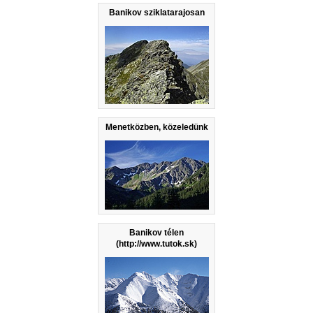
Banikov sziklatarajosan
Menetközben, közeledünk
Banikov télen
(http://www.tutok.sk)