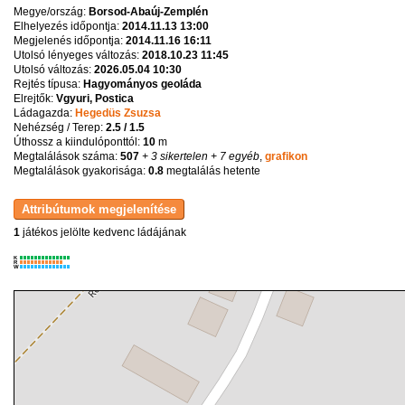
Megye/ország:
Borsod-Abaúj-Zemplén
Elhelyezés időpontja:
2014.11.13 13:00
Megjelenés időpontja:
2014.11.16 16:11
Utolsó lényeges változás:
2018.10.23 11:45
Utolsó változás:
2026.05.04 10:30
Rejtés típusa:
Hagyományos geoláda
Elrejtők:
Vgyuri, Postica
Ládagazda:
Hegedüs Zsuzsa
Nehézség / Terep:
2.5 / 1.5
Úthossz a kiindulóponttól:
10
m
Megtalálások száma:
507
+ 3 sikertelen
+ 7 egyéb
,
grafikon
Megtalálások gyakorisága:
0.8
megtalálás hetente
1
játékos jelölte kedvenc ládájának
K
R
W