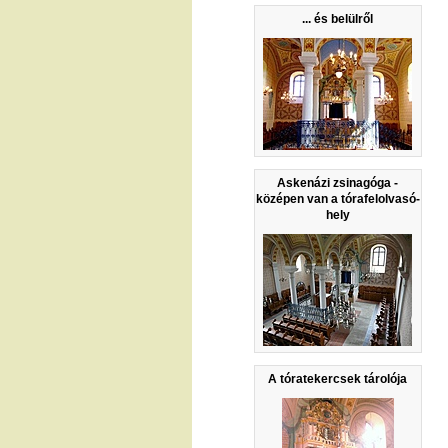
... és belülről
Askenázi zsinagóga -
középen van a tórafelolvasó-
hely
A tóratekercsek tárolója