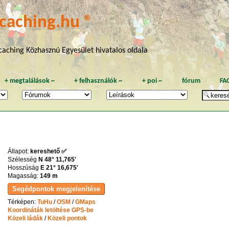
caching.hu ®
aching Közhasznú Egyesület hivatalos oldala
+
megtalálások
~
+
felhasználók
~
+
poi
~
fórum
FA
Állapot:
kereshető ✅
Szélesség
N 48° 11,765'
Hosszúság
E 21° 16,675'
Magasság:
149 m
Térképen:
TuHu
/
OSM
/
GMaps
Koordináták letöltése GPS-be
Közeli ládák
/
Közeli pontok