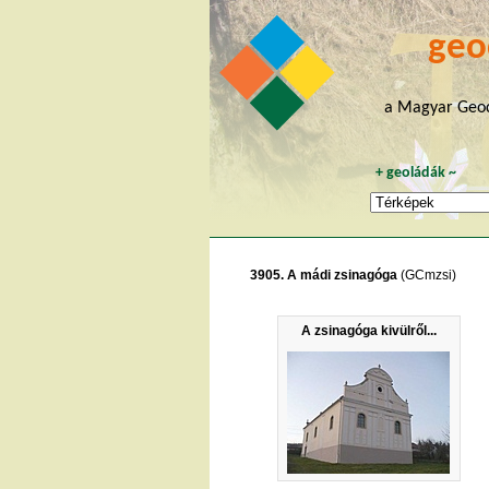
geo
a Magyar Geoc
+
geoládák
~
3905. A mádi zsinagóga
(GCmzsi)
A zsinagóga kivülről...