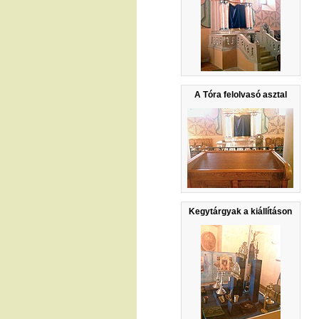
A Tóra felolvasó asztal
Kegytárgyak a kiállításon