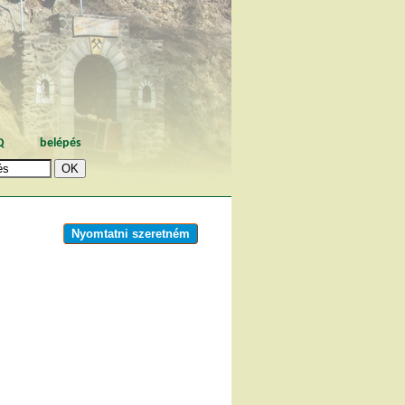
Q
belépés
Nyomtatni szeretném