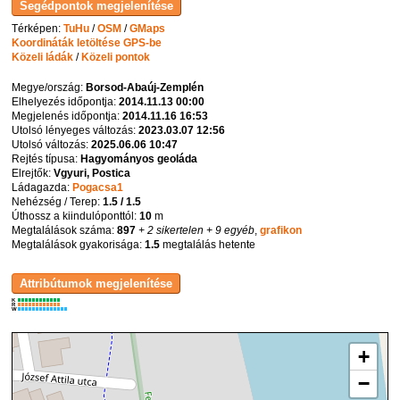
Térképen:
TuHu
/
OSM
/
GMaps
Koordináták letöltése GPS-be
Közeli ládák
/
Közeli pontok
Megye/ország:
Borsod-Abaúj-Zemplén
Elhelyezés időpontja:
2014.11.13 00:00
Megjelenés időpontja:
2014.11.16 16:53
Utolsó lényeges változás:
2023.03.07 12:56
Utolsó változás:
2025.06.06 10:47
Rejtés típusa:
Hagyományos geoláda
Elrejtők:
Vgyuri, Postica
Ládagazda:
Pogacsa1
Nehézség / Terep:
1.5 / 1.5
Úthossz a kiindulóponttól:
10
m
Megtalálások száma:
897
+ 2 sikertelen
+ 9 egyéb
,
grafikon
Megtalálások gyakorisága:
1.5
megtalálás hetente
K
R
W
+
−