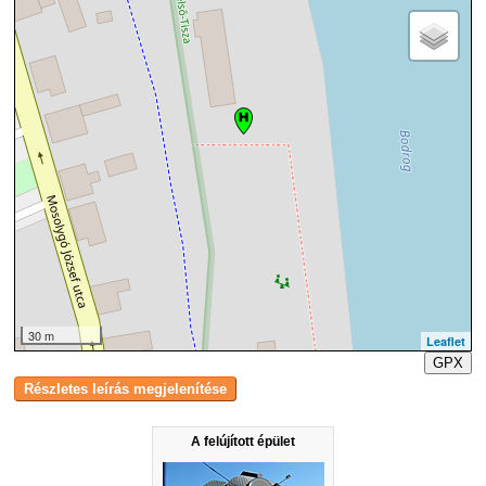
30 m
Leaflet
GPX
A felújított épület