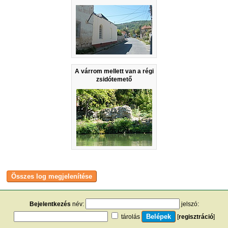
A várrom mellett van a régi
zsidótemető
Bejelentkezés
név:
jelszó:
tárolás
[
regisztráció
]