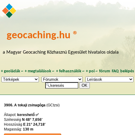
geocaching.hu ®
a Magyar Geocaching Közhasznú Egyesület hivatalos oldala
+
geoládák
~
+
megtalálások
~
+
felhasználók
~
+
poi
~
fórum
FAQ
belépés
3906. A tokaji zsinagóga
(GCtzsi)
Állapot:
kereshető ✅
Szélesség
N 48° 7,656'
Hosszúság
E 21° 24,718'
Magasság:
130 m