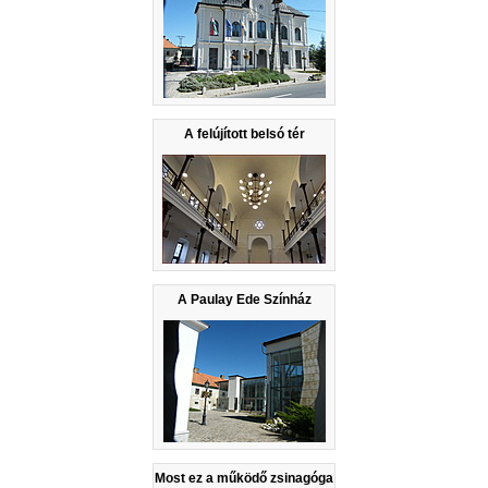
A felújított belsó tér
A Paulay Ede Színház
Most ez a működő zsinagóga