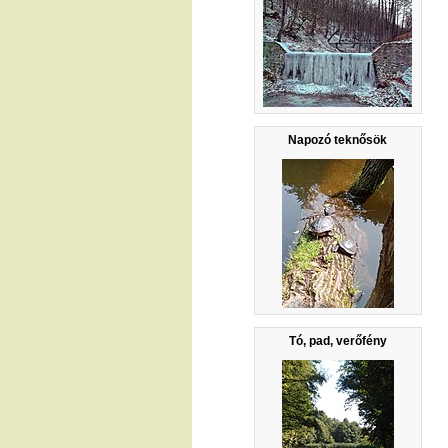
Napozó teknősök
Tó, pad, verőfény