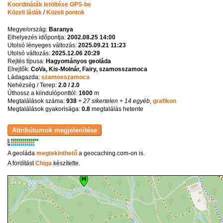
Koordináták letöltése GPS-be
Közeli ládák
/
Közeli pontok
Megye/ország:
Baranya
Elhelyezés időpontja:
2002.08.25 14:00
Utolsó lényeges változás:
2025.09.21 11:23
Utolsó változás:
2025.12.06 20:29
Rejtés típusa:
Hagyományos geoláda
Elrejtők:
CoVa, Kis-Molnár, Fairy, szamosszamoca
Ládagazda:
szamosszamoca
Nehézség / Terep:
2.0 / 2.0
Úthossz a kiindulóponttól:
1600
m
Megtalálások száma:
938
+ 27 sikertelen
+ 14 egyéb
,
grafikon
Megtalálások gyakorisága:
0.8
megtalálás hetente
K
R
W
A geoláda
megtekinthető
a geocaching.com-on is.
A fordítást
Chiga
készítette.