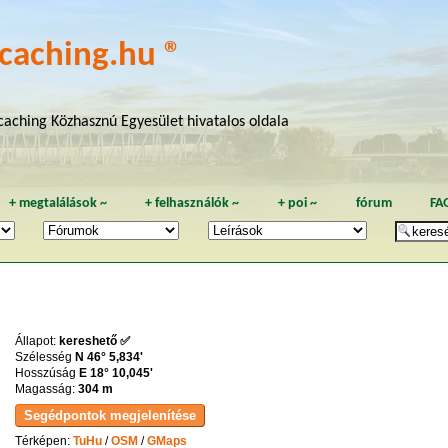
caching.hu ®
aching Közhasznú Egyesület hivatalos oldala
+
megtalálások
~
+
felhasználók
~
+
poi
~
fórum
FA
Állapot:
kereshető ✅
Szélesség
N 46° 5,834'
Hosszúság
E 18° 10,045'
Magasság:
304 m
Térképen:
TuHu
/
OSM
/
GMaps