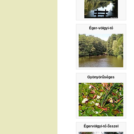
Éger-völgyi-tó
Gyönyörűséges
Égervölgyi-tó ősszel