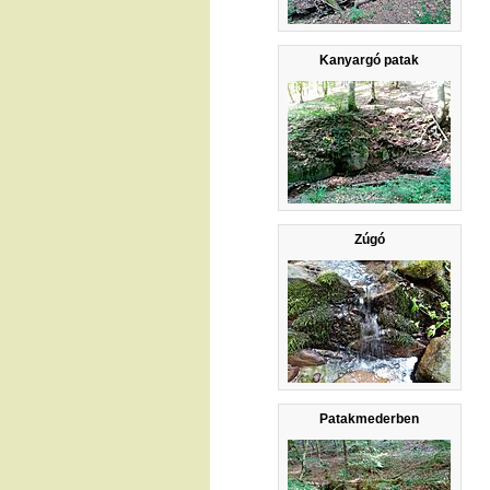
Kanyargó patak
Zúgó
Patakmederben