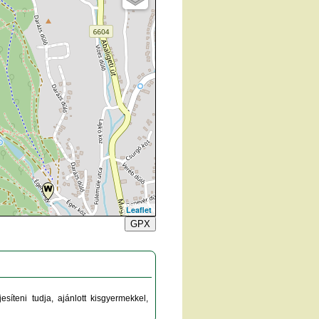
Leaflet
GPX
síteni tudja, ajánlott kisgyermekkel,