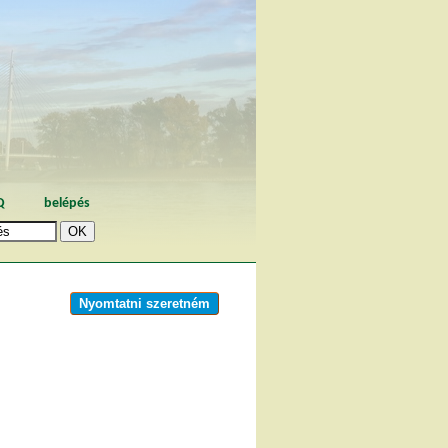
Q
belépés
Nyomtatni szeretném