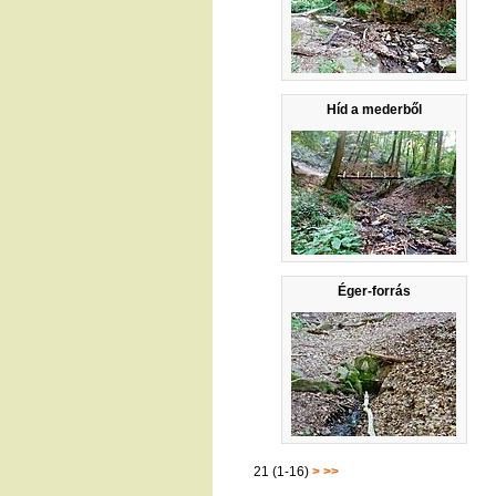
Híd a mederből
Éger-forrás
21 (1-16)
>
>>