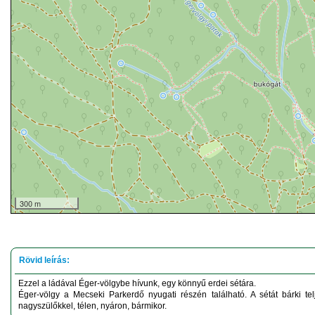
300 m
Ezzel a ládával Éger-völgybe hívunk, egy könnyű erdei sétára.
Éger-völgy a Mecseki Parkerdő nyugati részén található. A sétát bárki telje
nagyszülőkkel, télen, nyáron, bármikor.