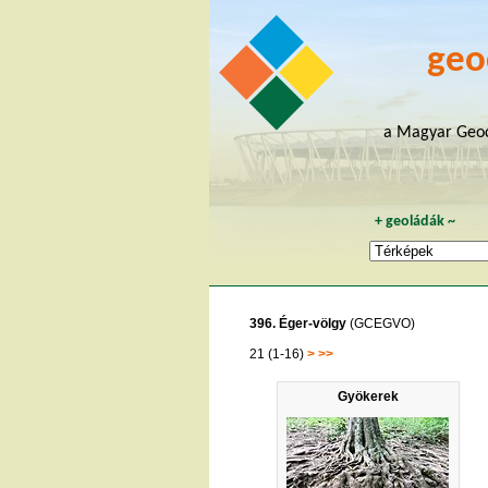
geo
a Magyar Geoc
+
geoládák
~
396. Éger-völgy
(GCEGVO)
21 (1-16)
>
>>
Gyökerek