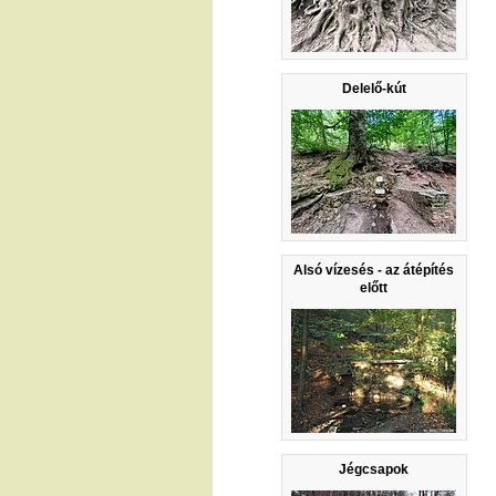
Delelő-kút
Alsó vízesés - az átépítés
előtt
Jégcsapok