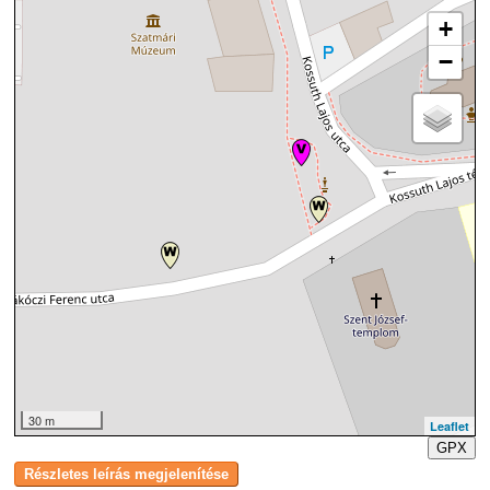
+
−
30 m
Leaflet
GPX