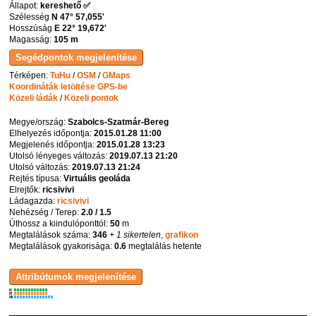
Állapot:
kereshető ✅
Szélesség
N 47° 57,055'
Hosszúság
E 22° 19,672'
Magasság:
105 m
Térképen:
TuHu
/
OSM
/
GMaps
Koordináták letöltése GPS-be
Közeli ládák
/
Közeli pontok
Megye/ország:
Szabolcs-Szatmár-Bereg
Elhelyezés időpontja:
2015.01.28 11:00
Megjelenés időpontja:
2015.01.28 13:23
Utolsó lényeges változás:
2019.07.13 21:20
Utolsó változás:
2019.07.13 21:24
Rejtés típusa:
Virtuális geoláda
Elrejtők:
ricsivivi
Ládagazda:
ricsivivi
Nehézség / Terep:
2.0 / 1.5
Úthossz a kiindulóponttól:
50
m
Megtalálások száma:
346
+ 1 sikertelen
,
grafikon
Megtalálások gyakorisága:
0.6
megtalálás hetente
K
R
W