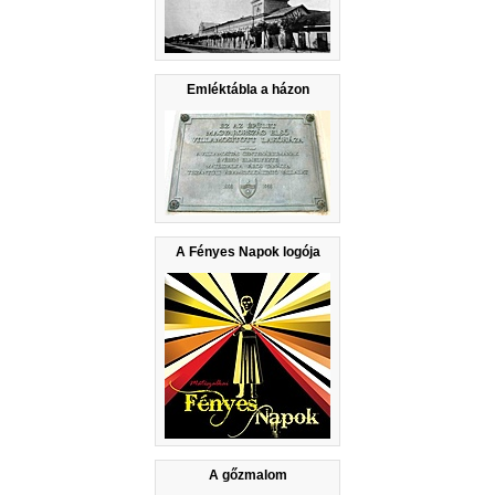
Emléktábla a házon
A Fényes Napok logója
A gőzmalom