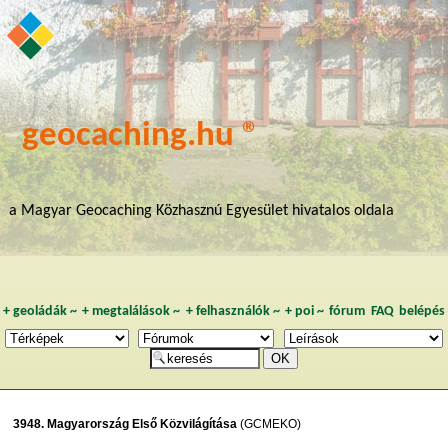
geocaching.hu ®
a Magyar Geocaching Közhasznú Egyesület hivatalos oldala
+
geoládák
~
+
megtalálások
~
+
felhasználók
~
+
poi
~
fórum
FAQ
belépés
3948. Magyarország Első Közvilágítása
(GCMEKO)