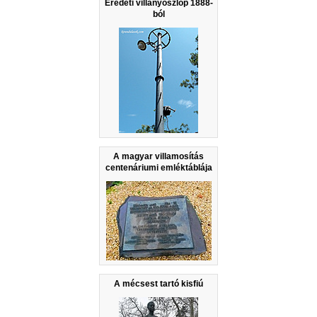
Eredeti villanyoszlop 1888-
ból
A magyar villamosítás
centenáriumi emléktáblája
A mécsest tartó kisfiú