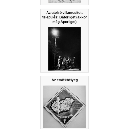
Az utolsó villamosított
település: Bátorliget (akkor
még Áporliget)
Az emlékbélyeg