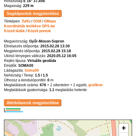
Hosszúság
E 16° 37,456'
Magasság:
229 m
Térképen:
TuHu
/
OSM
/
GMaps
Koordináták letöltése GPS-be
Közeli ládák
/
Közeli pontok
Megye/ország:
Győr-Moson-Sopron
Elhelyezés időpontja:
2015.02.28 13:30
Megjelenés időpontja:
2015.02.28 15:18
Utolsó lényeges változás:
2020.05.12 16:05
Rejtés típusa:
Virtuális geoláda
Elrejtők:
SOMA00
Ládagazda:
Soma00
Nehézség / Terep:
1.5 / 1.5
Úthossz a kiindulóponttól:
0
m
Megtalálások száma:
676
+ 1 sikertelen
+ 1 egyéb
,
grafikon
Megtalálások gyakorisága:
1.1
megtalálás hetente
K
R
W
+