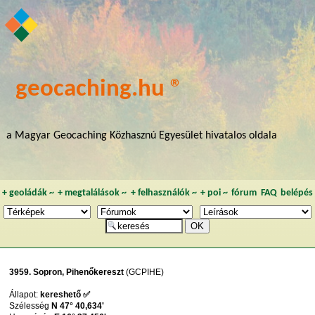
geocaching.hu ®
a Magyar Geocaching Közhasznú Egyesület hivatalos oldala
+
geoládák
~
+
megtalálások
~
+
felhasználók
~
+
poi
~
fórum
FAQ
belépés
3959. Sopron, Pihenőkereszt
(GCPIHE)
Állapot:
kereshető ✅
Szélesség
N 47° 40,634'