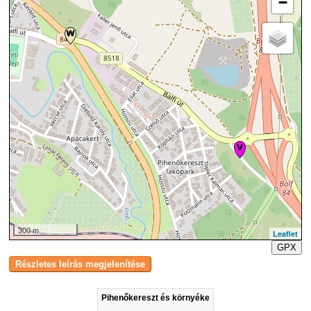
−
300 m
Leaflet
GPX
Pihenőkereszt és környéke