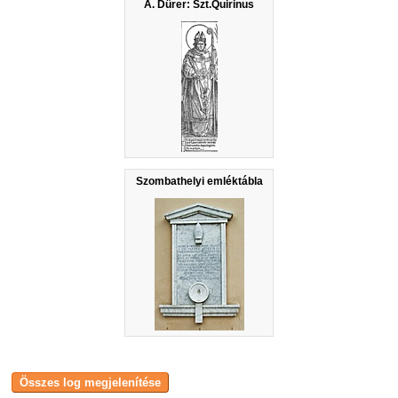
A. Dürer: Szt.Quirinus
Szombathelyi emléktábla