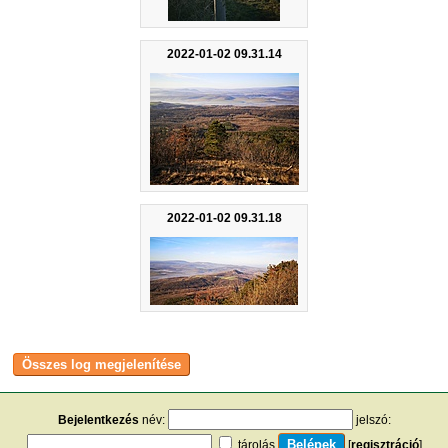
2022-01-02 09.31.14
2022-01-02 09.31.18
Bejelentkezés
név:
jelszó:
tárolás
[
regisztráció
]