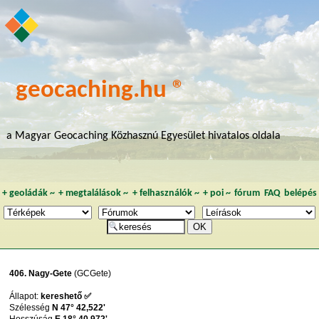
geocaching.hu ®
a Magyar Geocaching Közhasznú Egyesület hivatalos oldala
+
geoládák
~
+
megtalálások
~
+
felhasználók
~
+
poi
~
fórum
FAQ
belépés
406. Nagy-Gete
(GCGete)
Állapot:
kereshető ✅
Szélesség
N 47° 42,522'
Hosszúság
E 18° 40,972'