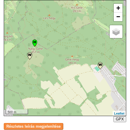
+
−
500 m
Leaflet
GPX