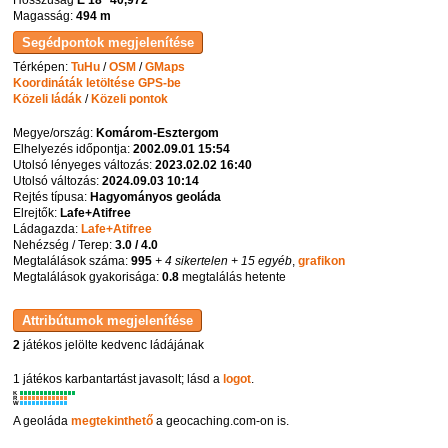
Magasság:
494 m
Térképen:
TuHu
/
OSM
/
GMaps
Koordináták letöltése GPS-be
Közeli ládák
/
Közeli pontok
Megye/ország:
Komárom-Esztergom
Elhelyezés időpontja:
2002.09.01 15:54
Utolsó lényeges változás:
2023.02.02 16:40
Utolsó változás:
2024.09.03 10:14
Rejtés típusa:
Hagyományos geoláda
Elrejtők:
Lafe+Atifree
Ládagazda:
Lafe+Atifree
Nehézség / Terep:
3.0 / 4.0
Megtalálások száma:
995
+ 4 sikertelen
+ 15 egyéb
,
grafikon
Megtalálások gyakorisága:
0.8
megtalálás hetente
2
játékos jelölte kedvenc ládájának
1 játékos karbantartást javasolt; lásd a
logot
.
K
R
W
A geoláda
megtekinthető
a geocaching.com-on is.