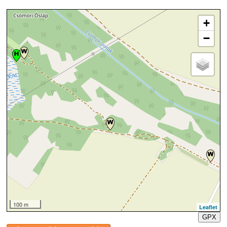
+
−
100 m
Leaflet
GPX