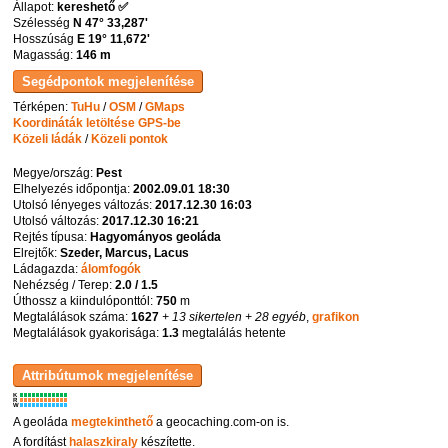
Állapot:
kereshető ✅
Szélesség
N 47° 33,287'
Hosszúság
E 19° 11,672'
Magasság:
146 m
Térképen:
TuHu
/
OSM
/
GMaps
Koordináták letöltése GPS-be
Közeli ládák
/
Közeli pontok
Megye/ország:
Pest
Elhelyezés időpontja:
2002.09.01 18:30
Utolsó lényeges változás:
2017.12.30 16:03
Utolsó változás:
2017.12.30 16:21
Rejtés típusa:
Hagyományos geoláda
Elrejtők:
Szeder, Marcus, Lacus
Ládagazda:
álomfogók
Nehézség / Terep:
2.0 / 1.5
Úthossz a kiindulóponttól:
750
m
Megtalálások száma:
1627
+ 13 sikertelen
+ 28 egyéb
,
grafikon
Megtalálások gyakorisága:
1.3
megtalálás hetente
K
R
W
A geoláda
megtekinthető
a geocaching.com-on is.
A fordítást
halaszkiraly
készítette.