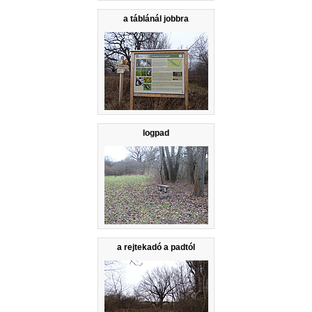
a táblánál jobbra
logpad
a rejtekadó a padtól