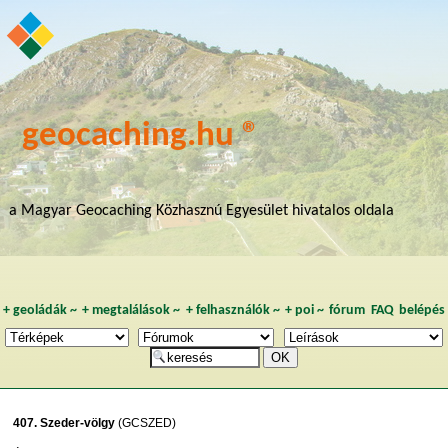
geocaching.hu ®
a Magyar Geocaching Közhasznú Egyesület hivatalos oldala
+
geoládák
~
+
megtalálások
~
+
felhasználók
~
+
poi
~
fórum
FAQ
belépés
407. Szeder-völgy
(GCSZED)