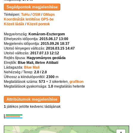
Térképen:
TuHu
/
OSM
/
GMaps
Koordináták letöltése GPS-be
Közeli ládák
/
Közeli pontok
Megye/ország:
Komárom-Esztergom
Elhelyezés időpontja:
2015.06.17 13:00
Megjelenés időpontja:
2015.09.26 18:37
Utolsó lényeges változás:
2016.03.15 14:47
Utolsó változás:
2017.07.13 12:12
Rejtés típusa:
Hagyományos geoláda
Elrejtők:
Blue Mali, illetve Attibati
Ládagazda:
Blue Mali
Nehézség / Terep:
2.0 / 2.0
Úthossz a kiindulóponttól:
2300
m
Megtalálások száma:
573
+ 3 sikertelen
,
grafikon
Megtalálások gyakorisága:
1.0
megtalálás hetente
1
játékos jelölte kedvenc ládájának
K
R
W