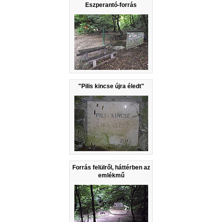
Eszperantó-forrás
"Pilis kincse újra éledt"
Forrás felülről, háttérben az
emlékmű