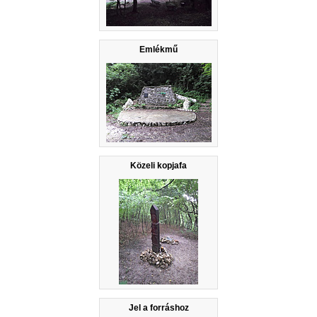
Emlékmű
Közeli kopjafa
Jel a forráshoz