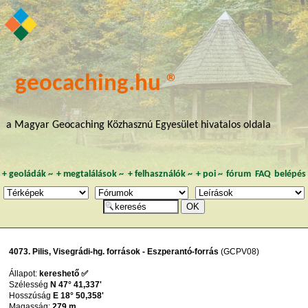
geocaching.hu ®
a Magyar Geocaching Közhasznú Egyesület hivatalos oldala
+
geoládák
~
+
megtalálások
~
+
felhasználók
~
+
poi
~
fórum
FAQ
belépés
4073. Pilis, Visegrádi-hg. források - Eszperantó-forrás
(GCPV08)
Állapot:
kereshető ✅
Szélesség
N 47° 41,337'
Hosszúság
E 18° 50,358'
Magasság:
279 m