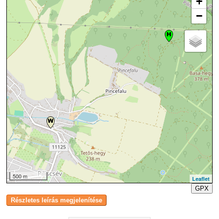
+
−
500 m
Leaflet
GPX