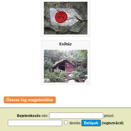
Esőház
Bejelentkezés
név:
jelszó:
tárolás
[
regisztráció
]