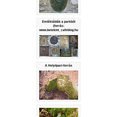
Emléktáblák a parkból
(forrás:
www.betekint_cafeblog.hu
A Helyiipari-forrás