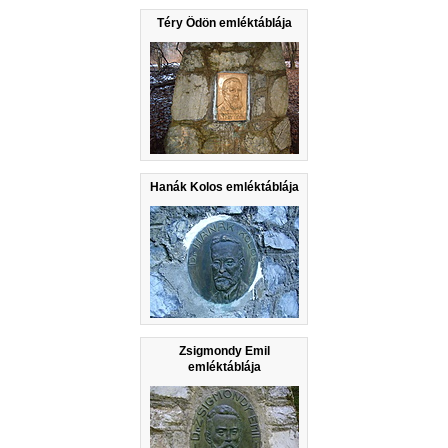
Téry Ödön emléktáblája
Hanák Kolos emléktáblája
Zsigmondy Emil
emléktáblája