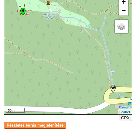
+
−
50 m
Leaflet
GPX