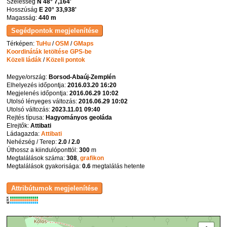
Szélesség
N 48° 7,164'
Hosszúság
E 20° 33,938'
Magasság:
440 m
Térképen:
TuHu
/
OSM
/
GMaps
Koordináták letöltése GPS-be
Közeli ládák
/
Közeli pontok
Megye/ország:
Borsod-Abaúj-Zemplén
Elhelyezés időpontja:
2016.03.20 16:20
Megjelenés időpontja:
2016.06.29 10:02
Utolsó lényeges változás:
2016.06.29 10:02
Utolsó változás:
2023.11.01 09:40
Rejtés típusa:
Hagyományos geoláda
Elrejtők:
Attibati
Ládagazda:
Attibati
Nehézség / Terep:
2.0 / 2.0
Úthossz a kiindulóponttól:
300
m
Megtalálások száma:
308
,
grafikon
Megtalálások gyakorisága:
0.6
megtalálás hetente
K
R
W