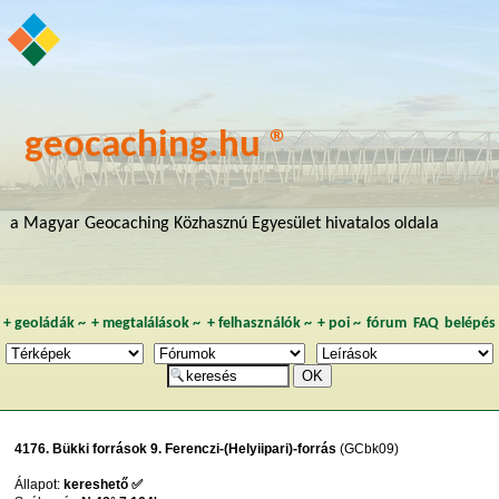
geocaching.hu ®
a Magyar Geocaching Közhasznú Egyesület hivatalos oldala
+
geoládák
~
+
megtalálások
~
+
felhasználók
~
+
poi
~
fórum
FAQ
belépés
4176. Bükki források 9. Ferenczi-(Helyiipari)-forrás
(GCbk09)
Állapot:
kereshető ✅