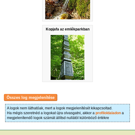
Kopjafa az emlékparkban
A logok nem láthatóak, mert a logok megjelenítését kikapcsoltad.
Ha mégis szeretnéd a logokat újra olvasgatni, akkor a
profiloldaladon
a
megjelenítendő logok számát állítsd nullától különböző értékre