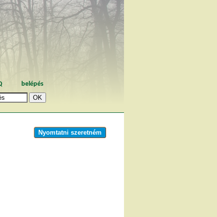
Q
belépés
Nyomtatni szeretném