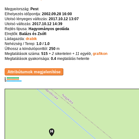
Megye/ország:
Pest
Elhelyezés időpontja:
2002.09.28 16:00
Utolsó lényeges változás:
2017.10.12 13:07
Utolsó változás:
2017.10.12 14:39
Rejtés típusa:
Hagyományos geoláda
Elrejtők:
Balázs és Zsófi
Ládagazda:
drabik
Nehézség / Terep:
1.0 / 1.0
Úthossz a kiindulóponttól:
250
m
Megtalálások száma:
515
+ 2 sikertelen
+ 11 egyéb
,
grafikon
Megtalálások gyakorisága:
0.4
megtalálás hetente
K
R
W