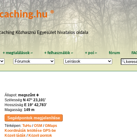
caching.hu ®
aching Közhasznú Egyesület hivatalos oldala
+
megtalálások
~
+
felhasználók
~
+
poi
~
fórum
FA
Állapot:
megszűnt ➕
Szélesség
N 47° 23,101'
Hosszúság
E 19° 42,783'
Magasság:
149 m
Térképen:
TuHu
/
OSM
/
GMaps
Koordináták letöltése GPS-be
Közeli ládák
/
Közeli pontok