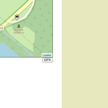
Leaflet
GPX