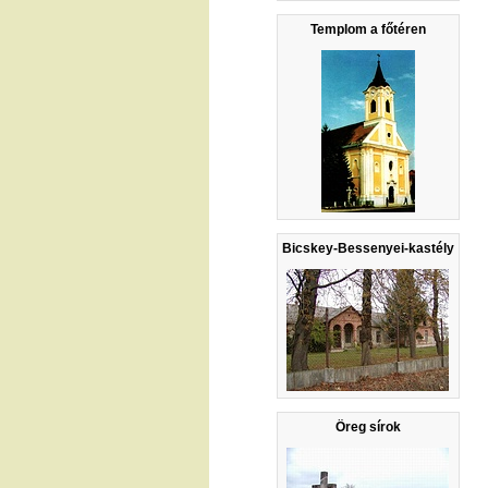
Templom a főtéren
Bicskey-Bessenyei-kastély
Öreg sírok