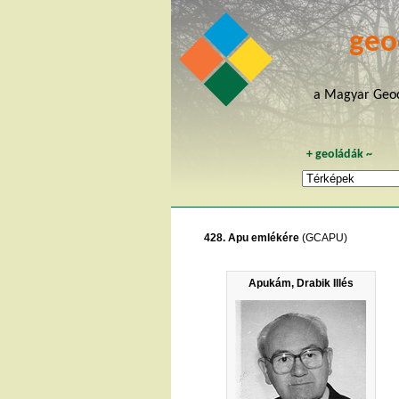
geo
a Magyar Geoc
+
geoládák
~
428. Apu emlékére
(GCAPU)
Apukám, Drabik Illés