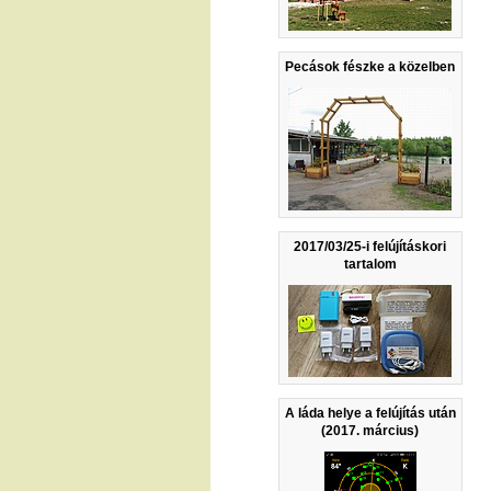
Pecások fészke a közelben
2017/03/25-i felújításkori
tartalom
A láda helye a felújítás után
(2017. március)