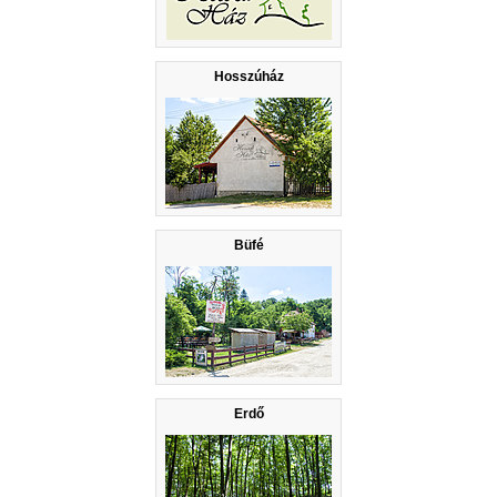
Hosszúház
Büfé
Erdő