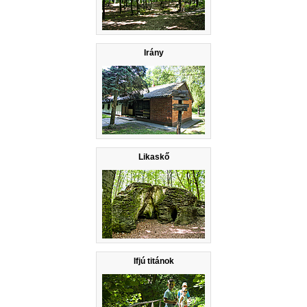
Irány
Likaskő
Ifjú titánok