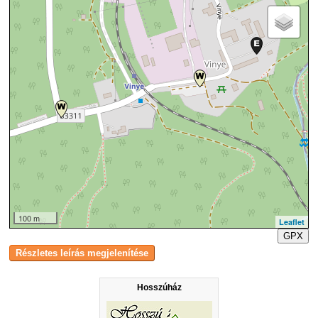
100 m
Leaflet
GPX
Hosszúház