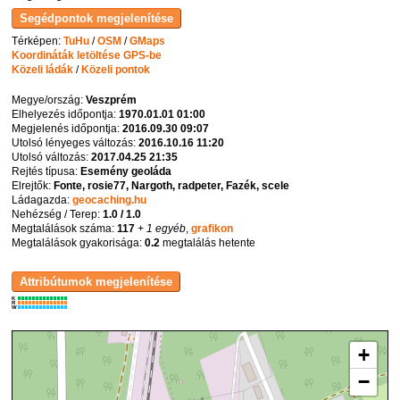
Térképen:
TuHu
/
OSM
/
GMaps
Koordináták letöltése GPS-be
Közeli ládák
/
Közeli pontok
Megye/ország:
Veszprém
Elhelyezés időpontja:
1970.01.01 01:00
Megjelenés időpontja:
2016.09.30 09:07
Utolsó lényeges változás:
2016.10.16 11:20
Utolsó változás:
2017.04.25 21:35
Rejtés típusa:
Esemény geoláda
Elrejtők:
Fonte, rosie77, Nargoth, radpeter, Fazék, scele
Ládagazda:
geocaching.hu
Nehézség / Terep:
1.0 / 1.0
Megtalálások száma:
117
+ 1 egyéb
,
grafikon
Megtalálások gyakorisága:
0.2
megtalálás hetente
K
R
W
+
−