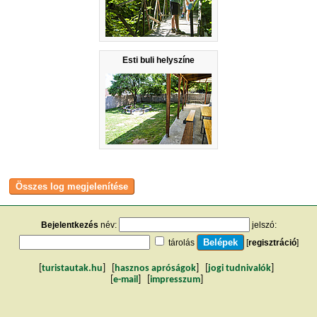
Esti buli helyszíne
Bejelentkezés
név:
jelszó:
tárolás
[
regisztráció
]
[
turistautak.hu
] [
hasznos apróságok
] [
jogi tudnivalók
]
[
e-mail
] [
impresszum
]