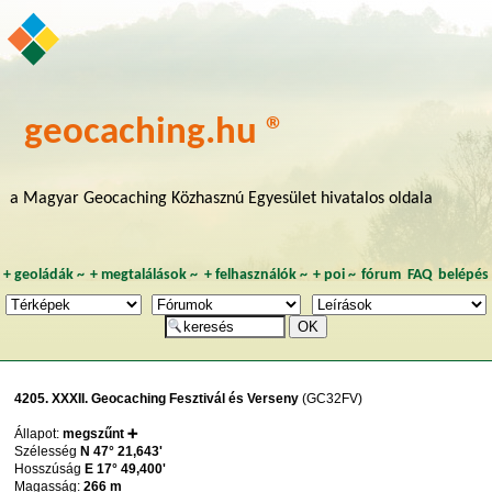
geocaching.hu ®
a Magyar Geocaching Közhasznú Egyesület hivatalos oldala
+
geoládák
~
+
megtalálások
~
+
felhasználók
~
+
poi
~
fórum
FAQ
belépés
4205. XXXII. Geocaching Fesztivál és Verseny
(GC32FV)
Állapot:
megszűnt ➕
Szélesség
N 47° 21,643'
Hosszúság
E 17° 49,400'
Magasság:
266 m