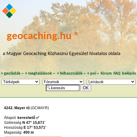
geocaching.hu ®
a Magyar Geocaching Közhasznú Egyesület hivatalos oldala
+
geoládák
~
+
megtalálások
~
+
felhasználók
~
+
poi
~
fórum
FAQ
belépés
4242. Mayer tó
(GCMAYR)
Állapot:
kereshető ✅
Szélesség
N 47° 15,671'
Hosszúság
E 17° 53,571'
Magasság:
400 m