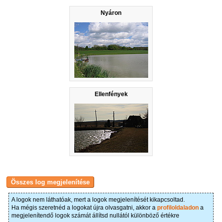
Nyáron
Ellenfények
A logok nem láthatóak, mert a logok megjelenítését kikapcsoltad.
Ha mégis szeretnéd a logokat újra olvasgatni, akkor a
profiloldaladon
a
megjelenítendő logok számát állítsd nullától különböző értékre