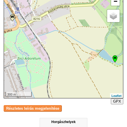
−
300 m
Leaflet
GPX
Horgászhelyek