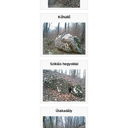
Kőhüllő
Sziklás hegyoldal
Útakadály