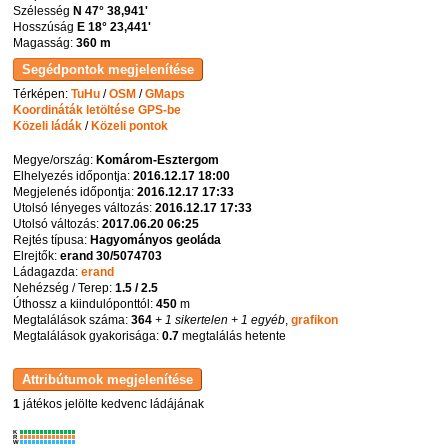
Szélesség
N 47° 38,941'
Hosszúság
E 18° 23,441'
Magasság:
360 m
Térképen:
TuHu
/
OSM
/
GMaps
Koordináták letöltése GPS-be
Közeli ládák
/
Közeli pontok
Megye/ország:
Komárom-Esztergom
Elhelyezés időpontja:
2016.12.17 18:00
Megjelenés időpontja:
2016.12.17 17:33
Utolsó lényeges változás:
2016.12.17 17:33
Utolsó változás:
2017.06.20 06:25
Rejtés típusa:
Hagyományos geoláda
Elrejtők:
erand 30/5074703
Ládagazda:
erand
Nehézség / Terep:
1.5 / 2.5
Úthossz a kiindulóponttól:
450
m
Megtalálások száma:
364
+ 1 sikertelen
+ 1 egyéb
,
grafikon
Megtalálások gyakorisága:
0.7
megtalálás hetente
1
játékos jelölte kedvenc ládájának
K
R
W