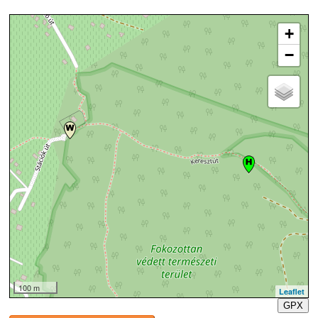
+
−
100 m
Leaflet
GPX