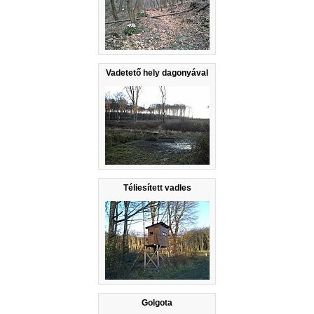
Vadetető hely dagonyával
Téliesített vadles
Golgota