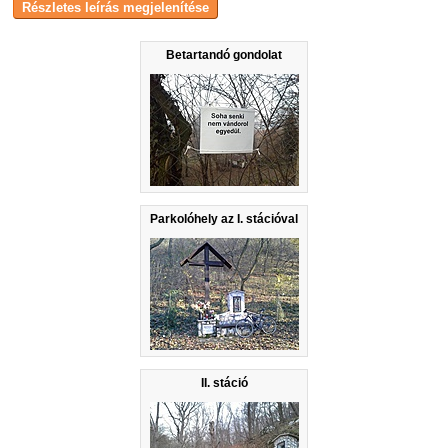
Betartandó gondolat
Parkolóhely az I. stációval
II. stáció