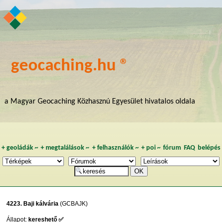
geocaching.hu ®
a Magyar Geocaching Közhasznú Egyesület hivatalos oldala
+
geoládák
~
+
megtalálások
~
+
felhasználók
~
+
poi
~
fórum
FAQ
belépés
4223. Baji kálvária
(GCBAJK)
Állapot:
kereshető ✅