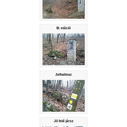
III. stáció
Jelhalmaz
Jó felé jársz