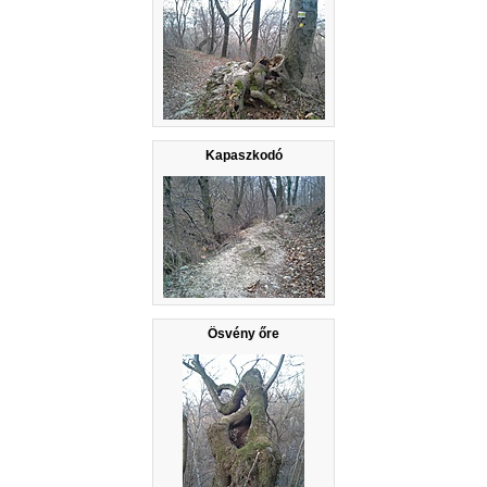
Kapaszkodó
Ösvény őre