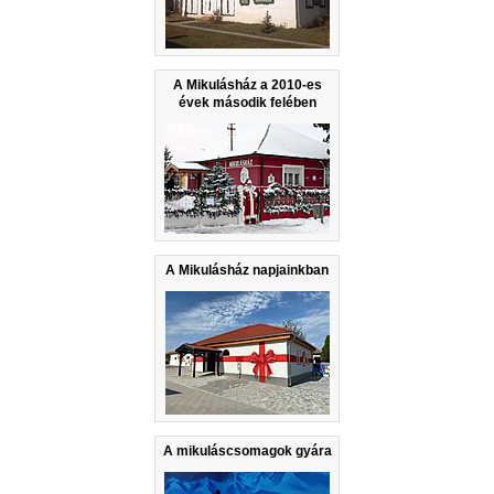
A Mikulásház a 2010-es
évek második felében
A Mikulásház napjainkban
A mikuláscsomagok gyára