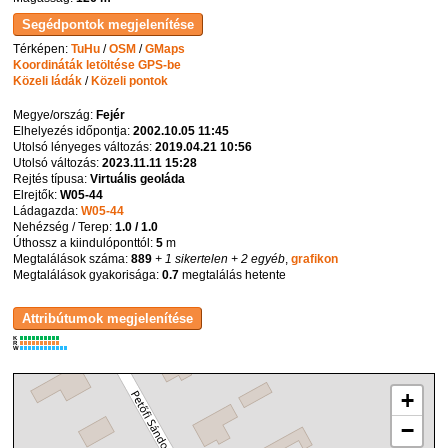
Térképen:
TuHu
/
OSM
/
GMaps
Koordináták letöltése GPS-be
Közeli ládák
/
Közeli pontok
Megye/ország:
Fejér
Elhelyezés időpontja:
2002.10.05 11:45
Utolsó lényeges változás:
2019.04.21 10:56
Utolsó változás:
2023.11.11 15:28
Rejtés típusa:
Virtuális geoláda
Elrejtők:
W05-44
Ládagazda:
W05-44
Nehézség / Terep:
1.0 / 1.0
Úthossz a kiindulóponttól:
5
m
Megtalálások száma:
889
+ 1 sikertelen
+ 2 egyéb
,
grafikon
Megtalálások gyakorisága:
0.7
megtalálás hetente
K
R
W
+
−