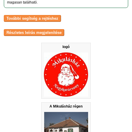
magasan található.
logó
A Mikulásház régen