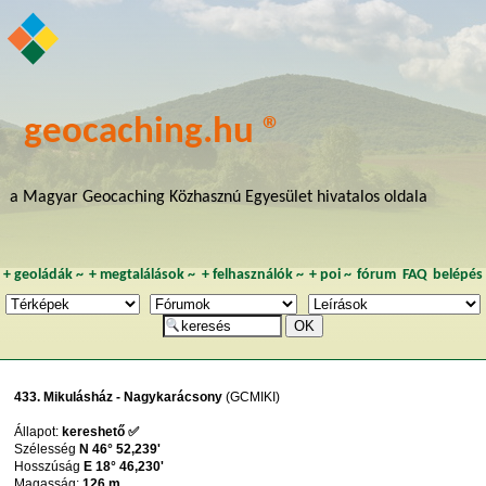
geocaching.hu ®
a Magyar Geocaching Közhasznú Egyesület hivatalos oldala
+
geoládák
~
+
megtalálások
~
+
felhasználók
~
+
poi
~
fórum
FAQ
belépés
433. Mikulásház - Nagykarácsony
(GCMIKI)
Állapot:
kereshető ✅
Szélesség
N 46° 52,239'
Hosszúság
E 18° 46,230'
Magasság:
126 m