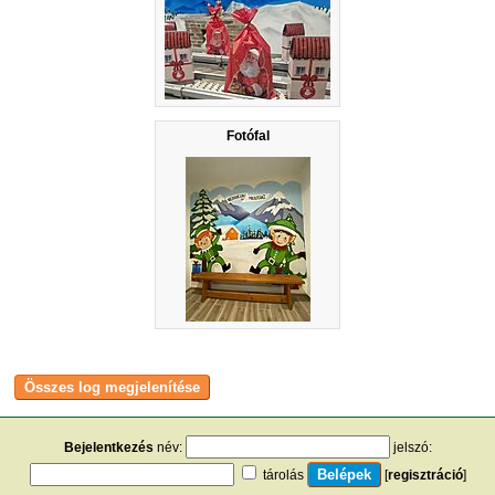
Fotófal
Bejelentkezés
név:
jelszó:
tárolás
[
regisztráció
]